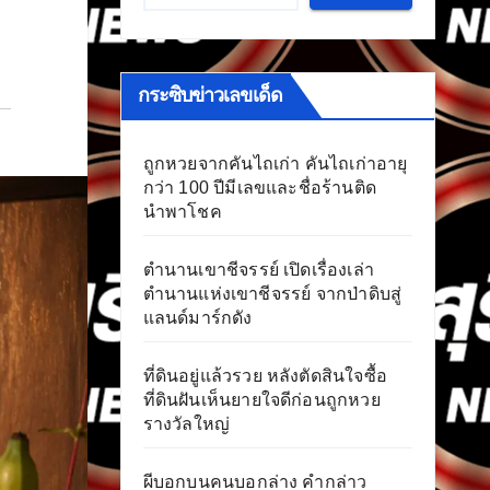
กระซิบข่าวเลขเด็ด
ถูกหวยจากคันไถเก่า คันไถเก่าอายุ
กว่า 100 ปีมีเลขและชื่อร้านติด
นำพาโชค
ตำนานเขาชีจรรย์ เปิดเรื่องเล่า
ตำนานแห่งเขาชีจรรย์ จากป่าดิบสู่
แลนด์มาร์กดัง
ที่ดินอยู่แล้วรวย หลังตัดสินใจซื้อ
ที่ดินฝันเห็นยายใจดีก่อนถูกหวย
รางวัลใหญ่
ผีบอกบนคนบอกล่าง คำกล่าว