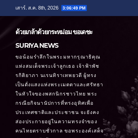
Skip
เสาร์. ส.ค. 8th, 2026
3:06:51 PM
to
content
ด้วยเกล้าด้วยกระหม่อม ขอเดชะ
SURIYA NEWS
ขอน้อมรำลึกในพระมหากรุณาธิคุณ
แห่งสมเด็จพระเจ้าลูกเธอ เจ้าฟ้าพัช
รกิติยาภา นเรนทิราเทพยวดี ผู้ทรง
เป็นดั่งแสงแห่งพระเมตตาและศรัทธา
ในหัวใจของพสกนิกรชาวไทย พระ
กรณียกิจนานัปการที่ทรงอุทิศเพื่อ
ประเทศชาติและประชาชน จะยังคง
ส่องประกายอยู่ในความทรงจำของ
คนไทยตราบชั่วกาล ขอพระองค์เสด็จ