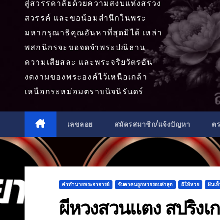
สู่สวรรคาลัยด้วยความสงบแห่งสรวง
สวรรค์ และขอน้อมสำนึกในพระ
มหากรุณาธิคุณอันหาที่สุดมิได้ เหล่า
พสกนิกรจะขอจดจำพระปณิธาน
ความเสียสละ และพระจริยวัตรอัน
งดงามของพระองค์ไว้เหนือเกล้า
เหนือกระหม่อมตราบนิจนิรันดร์
เลขลอย
สมัครสมาชิก/แจ้งปัญหา
ต
คำทำนายพระอาจารย์
จับตาคนถูกหวยรอบล่าสุด
ผีให้หวย
ฝันเห
ผีหวงสวนแตง สปริงเก