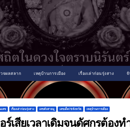
รวจผลสลาก
เหตุบ้านการเมือง
เรื่องเล่าก่อนรุ่งสาง
จ
็นเลข
เรื่องเล่าก่อนรุ่งสาง
เลขดังสายมู
เลขเด็ด78จังหวัด
เหตุบ้านการเมือง
อร์เสียเวลาเดิมจนดัศกรต้องท