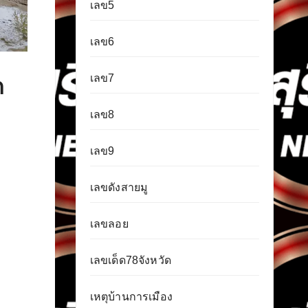
เลข5
เลข6
เลข7
ด
เลข8
เลข9
เลขดังสายมู
เลขลอย
เลขเด็ด78จังหวัด
เหตุบ้านการเมือง