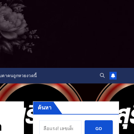
ับตาคนถูกหวยงวดนี้
ค้นหา
ำ
GO