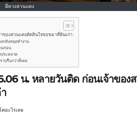
ผีหวงสวนแตง
เจ้าของสวนแตงตัดสินใจขอขมาที่ดินเก่า
ตงกลับหยุดทำงาน
นคนก่อน
น่าประหลาด
าบรื่นกว่าที่เคย
 16.06 น. หลายวันติด ก่อนเจ้าของ
่า
ญ่โตอะไรเลย