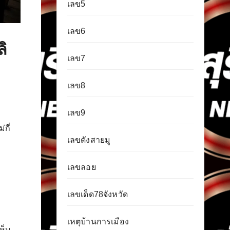
เลข5
เลข6
ิ
เลข7
เลข8
เลข9
กี่
เลขดังสายมู
เลขลอย
เลขเด็ด78จังหวัด
เหตุบ้านการเมือง
เห็น