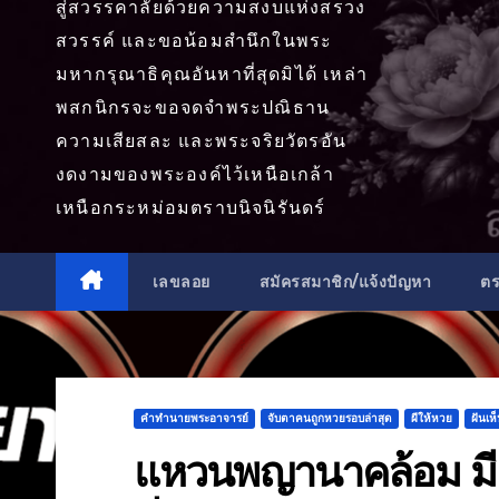
สู่สวรรคาลัยด้วยความสงบแห่งสรวง
สวรรค์ และขอน้อมสำนึกในพระ
มหากรุณาธิคุณอันหาที่สุดมิได้ เหล่า
พสกนิกรจะขอจดจำพระปณิธาน
ความเสียสละ และพระจริยวัตรอัน
งดงามของพระองค์ไว้เหนือเกล้า
เหนือกระหม่อมตราบนิจนิรันดร์
เลขลอย
สมัครสมาชิก/แจ้งปัญหา
ต
คำทำนายพระอาจารย์
จับตาคนถูกหวยรอบล่าสุด
ผีให้หวย
ฝันเห
แหวนพญานาคล้อม มีค