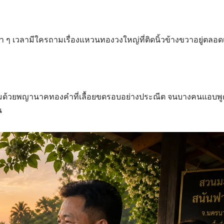
บา ๆ เวลามีใครถามเรื่องแหวนทองวงใหญ่ที่ติดนิ้วข้างขวาอยู่ตลอ
้อมด้วยพญานาคทองคำที่เลื้อยขดรอบอย่างประณีต จนบางคนแอบพู
น