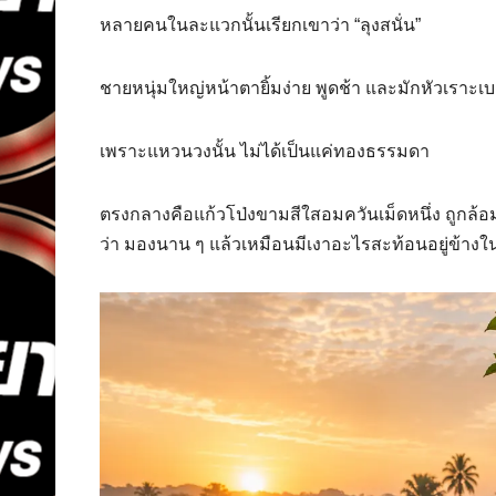
หลายคนในละแวกนั้นเรียกเขาว่า “ลุงสนั่น”
ชายหนุ่มใหญ่หน้าตายิ้มง่าย พูดช้า และมักหัวเราะเ
เพราะแหวนวงนั้น ไม่ได้เป็นแค่ทองธรรมดา
ตรงกลางคือแก้วโป่งขามสีใสอมควันเม็ดหนึ่ง ถูกล
ว่า มองนาน ๆ แล้วเหมือนมีเงาอะไรสะท้อนอยู่ข้างใ