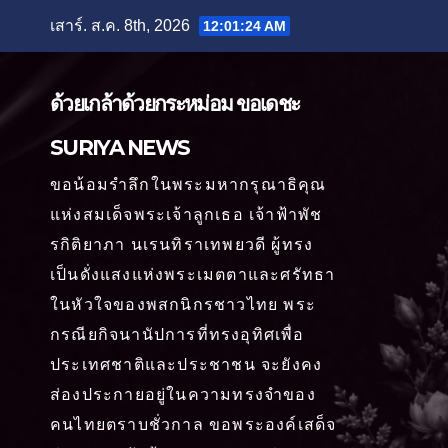
Skip
เสาร์. ส.ค. 8th, 2026
12:01:26 AM
to
content
ด้วยเกล้าด้วยกระหม่อม ขอเดชะ
SURIYA NEWS
ขอน้อมรำลึกในพระมหากรุณาธิคุณ
แห่งสมเด็จพระเจ้าลูกเธอ เจ้าฟ้าพัช
รกิติยาภา นเรนทิราเทพยวดี ผู้ทรง
เป็นดั่งแสงแห่งพระเมตตาและศรัทธา
ในหัวใจของพสกนิกรชาวไทย พระ
กรณียกิจนานัปการที่ทรงอุทิศเพื่อ
ประเทศชาติและประชาชน จะยังคง
ส่องประกายอยู่ในความทรงจำของ
คนไทยตราบชั่วกาล ขอพระองค์เสด็จ