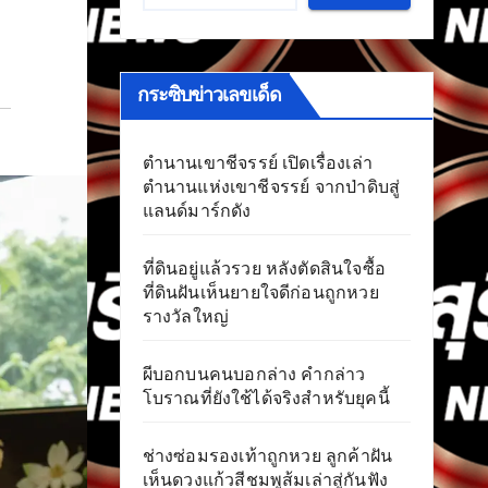
กระซิบข่าวเลขเด็ด
ตำนานเขาชีจรรย์ เปิดเรื่องเล่า
ตำนานแห่งเขาชีจรรย์ จากป่าดิบสู่
แลนด์มาร์กดัง
ที่ดินอยู่แล้วรวย หลังตัดสินใจซื้อ
ที่ดินฝันเห็นยายใจดีก่อนถูกหวย
รางวัลใหญ่
ผีบอกบนคนบอกล่าง คำกล่าว
โบราณที่ยังใช้ได้จริงสำหรับยุคนี้
ช่างซ่อมรองเท้าถูกหวย ลูกค้าฝัน
เห็นดวงแก้วสีชมพูส้มเล่าสู่กันฟัง