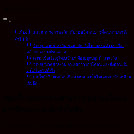
Table of Contents
เสียงน้ำแหวกกลางสาละวิน กับรอยโคลนยาวที่คนหาปลายัง
จำไม่ลืม
วังพญานาคสาละวิน คนหาปลาฝั่งไทยและพม่า เล่าเรื่อง
คล้ายกันอย่างประหลาด
ความเชื่อเรื่องงูใหญ่เจ้าป่า ที่ยังอยู่กับลุ่มน้ำสาละวิน
วังพญานาคสาละวิน ตัวเลขจากรอยโคลน และสิ่งที่คนเริ่ม
จำได้โดยไม่ตั้งใจ
ลุ่มน้ำยังเงียบเหมือนเดิม แต่คนแถวนั้นไม่เคยมองมันเหมือน
เดิมอีก
เสียงน้ำแหวกกลางสาละวิน กับรอยโคลน
ยาวที่คนหาปลายังจำไม่ลืม
คืนหนึ่งช่วงปลายฤดูฝน ริมลุ่มแม่น้ำสาละวินเงียบกว่าทุกวัน