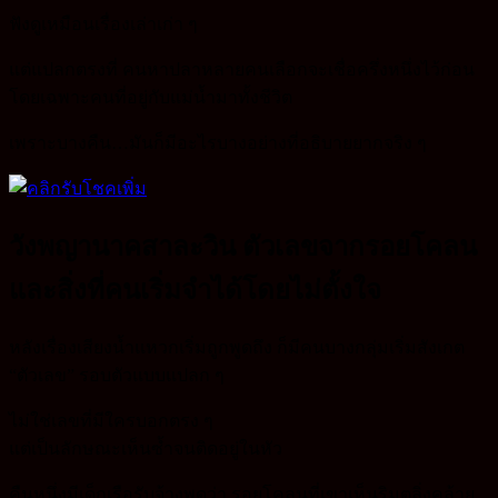
ฟังดูเหมือนเรื่องเล่าเก่า ๆ
แต่แปลกตรงที่ คนหาปลาหลายคนเลือกจะเชื่อครึ่งหนึ่งไว้ก่อน
โดยเฉพาะคนที่อยู่กับแม่น้ำมาทั้งชีวิต
เพราะบางคืน…มันก็มีอะไรบางอย่างที่อธิบายยากจริง ๆ
วังพญานาคสาละวิน ตัวเลขจากรอยโคลน
และสิ่งที่คนเริ่มจำได้โดยไม่ตั้งใจ
หลังเรื่องเสียงน้ำแหวกเริ่มถูกพูดถึง ก็มีคนบางกลุ่มเริ่มสังเกต
“ตัวเลข” รอบตัวแบบแปลก ๆ
ไม่ใช่เลขที่มีใครบอกตรง ๆ
แต่เป็นลักษณะเห็นซ้ำจนติดอยู่ในหัว
คืนหนึ่งมีเด็กเรือรับจ้างพูดว่า รอยโคลนที่เขาเห็นริมตลิ่งคล้าย