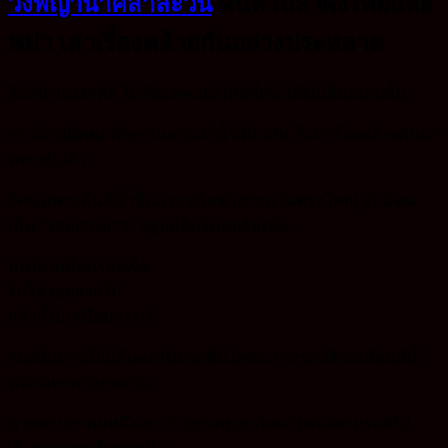
วังพญานาคสาละวิน
คนหาปลาฝั่งไทยและ
พม่า เล่าเรื่องคล้ายกันอย่างประหลาด
สิ่งที่น่าแปลกคือ ไม่ใช่แค่คนฝั่งไทยที่เคยได้ยินเสียงแบบนั้น
ชาวบ้านฝั่งพม่าที่หากินตามลำน้ำเดียวกัน ก็เล่าเรื่องคล้ายกันมา
หลายปีแล้ว
โดยเฉพาะคืนที่น้ำขึ้นแรง หรือช่วงก่อนวันพระใหญ่ มักมีคน
เห็น “รอยทางยาว” อยู่บนดินโคลนริมตลิ่ง
มันไม่เหมือนรอยเรือ
ไม่ใช่รอยลากไม้
แล้วก็ไม่เหมือนจระเข้
รอยนั้นยาวเป็นเส้นคดไปตามพื้นโคลน บางช่วงลึกเหมือนมีน้ำ
หนักมหาศาลกดผ่าน
ชายหาปลาคนหนึ่งเล่าว่า เขาเคยเอาไฟฉายส่องตามรอยไป