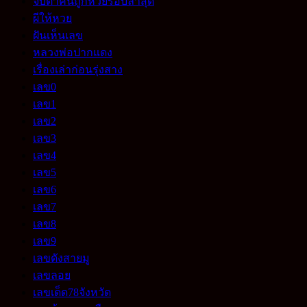
จับตาคนถูกหวยรอบล่าสุด
ผีให้หวย
ฝันเห็นเลข
หลวงพ่อปากแดง
เรื่องเล่าก่อนรุ่งสาง
เลข0
เลข1
เลข2
เลข3
เลข4
เลข5
เลข6
เลข7
เลข8
เลข9
เลขดังสายมู
เลขลอย
เลขเด็ด78จังหวัด