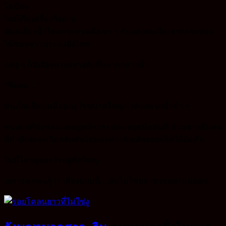
ไม่มีฝน
ไม่มีเรือเครื่องวิ่งผ่าน
มีแค่เสียงน้ำไหลกระทบตลิ่งเบา ๆ กับแสงตะเกียงจากกระท่อม
ไม้ของชาวประมงฝั่งไทย
แต่จู่ ๆ ก็มีเสียงบางอย่างดังขึ้นจากกลางน้ำ
“ฟืดดด…”
มันเป็นเสียงเหมือนอะไรขนาดใหญ่กำลังแหวกน้ำช้า ๆ
คนเฒ่าที่นั่งซ่อมแหอยู่หน้ากระท่อมหยุดมือทันที ส่วนชายอีกคน
ที่กำลังจะลงเรือกลับหันไปมองทางต้นเสียงแบบไม่ได้นัดกัน
ไม่มีใครพูดอะไรอยู่พักใหญ่
เพราะทุกคนรู้ว่า เสียงแบบนี้…มันไม่ใช่ปลาธรรมดาแน่นอน