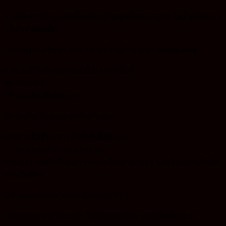
สำหรับชาวบ้านแถบนั้น เรื่องงูใหญ่หรือพญานาค ไม่ใช่เรื่องเอา
ไว้เล่าหลอกเด็ก
บางหมู่บ้านเชื่อว่า ลุ่มน้ำสาละวินมี “เจ้าถิ่น” คอยดูแลอยู่
ถ้าคนเข้าไปหาปลาแบบไม่เคารพพื้นที่
พูดจาลบหลู่
หรือส่งเสียงดังผิดเวลา
มักจะเกิดเรื่องแปลกกลับมาเสมอ
บางคนเรือดับกลางน้ำทั้งที่เพิ่งซ่อมมา
บางคนเจอคลื่นแรงเฉพาะจุด
ส่วนบางรายถึงขั้นบอกว่า เคยเห็นเงาดำยาว ๆ เคลื่อนผ่านผิวน้ำ
ตอนใกล้รุ่ง
มีชายแก่ชาวพม่าคนหนึ่งเคยพูดไว้ว่า
“ของบางอย่างในแม่น้ำ ไม่ได้อยากให้มนุษย์เห็นทั้งหมด”