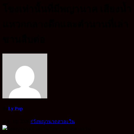
โขงเท่านั้นที่มีพญานาค เสียงน้ำ
แหวกกลางดึกและตำนานที่เล่า
ขานสืบต่อ
By
Ly Pop
พ.ค. 10, 2026
#วังพญานาคสาละวิน
วังพญานาคสาละวิน