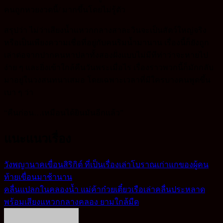
คนถูกหวยงวดนี้/ มากขึ้นโดยไม่รู้ตัว
สรุปว่า ไม่ว่าเสียงน้ำแหวกกลางสาละวินจะเป็นสัตว์ใหญ่จริง
หรือเป็นเพียงความเชื่อที่อยู่กับคนริมน้ำมานาน เรื่องนี้ก็ยังถูก
เล่าต่อจากปากคนหาปลาทั้งสองฝั่งแบบไม่มีทีท่าว่าจะหายไป
ง่าย ๆ และยิ่งเข้าใกล้คืนวันพระเมื่อไร เรื่องราวพวกนี้ก็มักกลับ
มาอยู่ในวงสนทนาเสมอ โดยเฉพาะเวลาที่มีใครบางคนพูดขึ้น
เบา ๆ ว่า
“คืนก่อน…เหมือนได้ยินมันอีกแล้ว”
แนะแนวเรื่อง
วังพญานาคเขื่อนสิริกิต์ ที่เป็นเรื่องเล่าโบราณเก่าแกของผู้คน
ท้ายเขื่อนมาช้านาน
คลื่นแปลกในคลองน้ำ แม่ค้าก๋วยเตี๋ยวเรือเล่าคลื่นประหลาด
พร้อมเสียงแหวกกลางคลอง ยามใกล้มืด