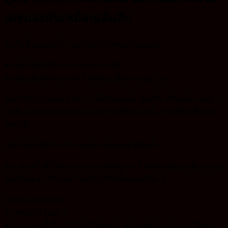
เคยมองมันเหมือนเดิมอีก
ทุกวันนี้ ลุ่มแม่น้ำสาละวินก็ยังไหลเหมือนเดิม
ช่วงเช้ายังมีเรือหาปลาออกจากฝั่ง
ช่วงเย็นยังมีควันจากครัวไม้ลอยขึ้นตามหมู่บ้าน
แต่สำหรับบางคน หลังจากได้ยินเสียงน้ำคืนนั้น หรือเห็นรอยยาว
บนดินโคลนด้วยตาตัวเอง ความรู้สึกต่อแม่น้ำสายนี้ก็เปลี่ยนไป
นิดหนึ่ง
เหมือนมันยังมีอะไรบางอย่างซ่อนอยู่ใต้ผืนน้ำ
และทุกครั้งที่ใกล้ช่วงประกาศผลสลาก ก็มักมีคนย้อนกลับมาคุย
ถึงตัวเลขจากเรื่องเล่าเหล่านี้อีกครั้งแบบเงียบ ๆ
บางคนแค่ฟังผ่าน
บางคนจำไว้เฉย ๆ
ส่วนบางคนก็เริ่มกลับไปเปิดดูหน้า /ตรวจผลสลาก/ และ /จับตา