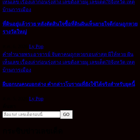
เห็นเลข
เรื่องเล่าก่อนรุ่งสาง
เลขดังสายมู
เลขเด็ด78จังหวัด
เหตุ
บ้านการเมือง
ที่ดินอยู่แล้วรวย หลังตัดสินใจซื้อที่ดินฝันเห็นยายใจดีก่อนถูกหวย
รางวัลใหญ่
ส.ค. 6, 2026
Ly Pop
คำทำนายพระอาจารย์
จับตาคนถูกหวยรอบล่าสุด
ผีให้หวย
ฝัน
เห็นเลข
เรื่องเล่าก่อนรุ่งสาง
เลขดังสายมู
เลขเด็ด78จังหวัด
เหตุ
บ้านการเมือง
ผีบอกบนคนบอกล่าง คำกล่าวโบราณที่ยังใช้ได้จริงสำหรับยุคนี้
ส.ค. 5, 2026
Ly Pop
ค้นหา
GO
กระซิบข่าวเลขเด็ด