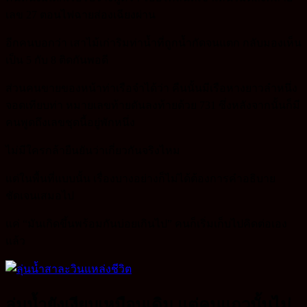
เลข 27 ตอนไฟฉายส่องเฉียงผ่าน
อีกคนบอกว่า เสาไม้เก่าริมท่าน้ำที่ถูกน้ำกัดจนแตก กลับมองเห็น
เป็น 5 กับ 8 ติดกันพอดี
ส่วนคนขายของหน้าท่าเรือจำได้ว่า คืนนั้นมีเรือหางยาวลำหนึ่ง
จอดเทียบท่า หมายเลขท้ายดันลงท้ายด้วย 731 ซึ่งหลังจากนั้นก็มี
คนพูดถึงเลขชุดนี้อยู่พักหนึ่ง
ไม่มีใครกล้ายืนยันว่าเกี่ยวกันจริงไหม
แต่ในพื้นที่แบบนั้น เรื่องบางอย่างก็ไม่ได้ต้องการคำอธิบาย
ชัดเจนเสมอไป
แค่ “มันเกิดขึ้นพร้อมกันบ่อยเกินไป” คนก็เริ่มเก็บไปคิดต่อเอง
แล้ว
ลุ่มน้ำยังเงียบเหมือนเดิม แต่คนแถวนั้นไม่