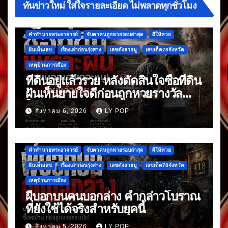
ทันข่าวใหม่ ใส่ใจรายละเอียด ไม่พลาดทุกชั่วโมง
คำทำนายพระอาจารย์
จับตาคนถูกหวยรอบล่าสุด
ผีให้หวย
ฝันเห็นเลข
เรื่องเล่าก่อนรุ่งสาง
เลขดังสายมู
เลขเด็ด78จังหวัด
เหตุบ้านการเมือง
ที่ดินอยู่แล้วรวย หลังตัดสินใจซื้อที่ดิน
ฝันเห็นยายใจดีก่อนถูกหวยรางวัล
ใหญ่
สิงหาคม 6, 2026
LY POP
คำทำนายพระอาจารย์
จับตาคนถูกหวยรอบล่าสุด
ผีให้หวย
ฝันเห็นเลข
เรื่องเล่าก่อนรุ่งสาง
เลขดังสายมู
เลขเด็ด78จังหวัด
เหตุบ้านการเมือง
ผีบอกบนคนบอกล่าง คำกล่าวโบราณ
ที่ยังใช้ได้จริงสำหรับยุคนี้
สิงหาคม 5, 2026
LY POP