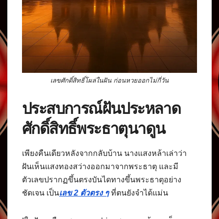
เลขศักดิ์สิทธิ์โผล่ในฝัน ก่อนหวยออกไม่กี่วัน
ประสบการณ์ฝันประหลาด
ศักดิ์สิทธิ์พระธาตุนาดูน
เพียงคืนเดียวหลังจากกลับบ้าน นางแสงหล้าเล่าว่า
ฝันเห็นแสงทองสว่างออกมาจากพระธาตุ และมี
ตัวเลขปรากฏขึ้นตรงบันไดทางขึ้นพระธาตุอย่าง
ชัดเจน เป็น
เลข 2 ตัวตรง ๆ
ที่ตนยังจำได้แม่น