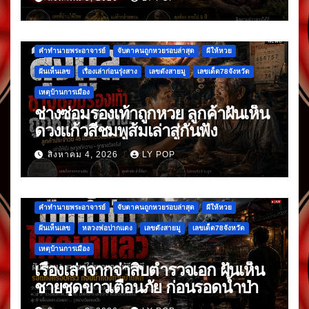
คำทำนายพระอาจารย์
จับตาคนถูกหวยรอบล่าสุด
ผีให้หวย
ฝันเห็นเลข
เรื่องเล่าก่อนรุ่งสาง
เลขดังสายมู
เลขเด็ด78จังหวัด
เหตุบ้านการเมือง
ช่างซ่อมรองเท้าถูกหวย ลูกค้าฝันเห็น
ดวงแก้วสีชมพูส้มเล่าสู่กันฟัง
สิงหาคม 4, 2026
LY POP
คำทำนายพระอาจารย์
จับตาคนถูกหวยรอบล่าสุด
ผีให้หวย
ฝันเห็นเลข
หลวงพ่อปากแดง
เลขดังสายมู
เลขเด็ด78จังหวัด
เหตุบ้านการเมือง
เรื่องเล่าจากจ่าสิบตำรวจเอก ฝันเห็น
ชายชุดขาวเตือนภัย ก่อนรอดน้ำป่า