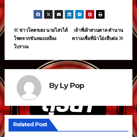
แนะแนว
ข่าวโคตรเฮง นายไสวได้
เจ้าที่เฝ้าสวนตาล ตำนาน
โชคจากขันทองเหลือง
ความเชื่อที่น้าโย่งสืบต่อ
เรื่อง
โบราณ
By
Ly Pop
Related Post