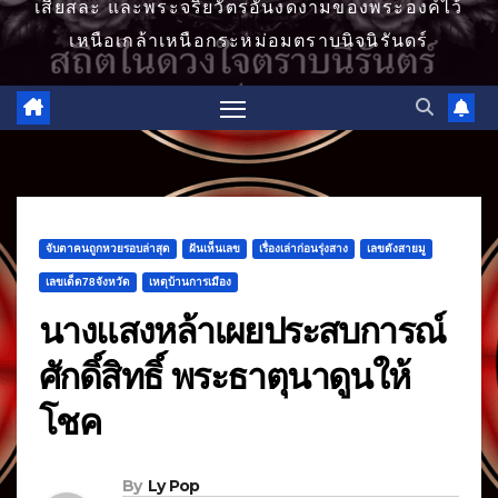
เสียสละ และพระจริยวัตรอันงดงามของพระองค์ไว้
เหนือเกล้าเหนือกระหม่อมตราบนิจนิรันดร์
จับตาคนถูกหวยรอบล่าสุด
ฝันเห็นเลข
เรื่องเล่าก่อนรุ่งสาง
เลขดังสายมู
เลขเด็ด78จังหวัด
เหตุบ้านการเมือง
นางแสงหล้าเผยประสบการณ์
ศักดิ์สิทธิ์ พระธาตุนาดูนให้
โชค
By
Ly Pop