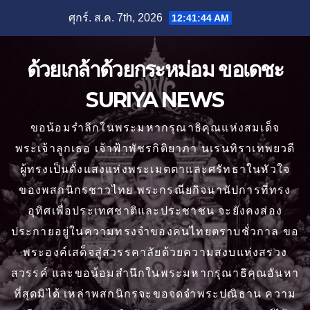
Skip
ศุกร์. ส.ค. 7th, 2026
12:41:45 AM
to
content
ด้วยเกล้าด้วยกระหม่อม ขอเดชะ
SURIYA NEWS
ขอน้อมรำลึกในพระมหากรุณาธิคุณแห่งสมเด็จ
พระเจ้าลูกเธอ เจ้าฟ้าพัชรกิติยาภา นเรนทิราเทพยวดี
ผู้ทรงเป็นดั่งแสงแห่งพระเมตตาและศรัทธาในหัวใจ
ของพสกนิกรชาวไทย พระกรณียกิจนานัปการที่ทรง
อุทิศเพื่อประเทศชาติและประชาชน จะยังคงส่อง
ประกายอยู่ในความทรงจำของคนไทยตราบชั่วกาล ขอ
พระองค์เสด็จสู่สวรรคาลัยด้วยความสงบแห่งสรวง
สวรรค์ และขอน้อมสำนึกในพระมหากรุณาธิคุณอันหา
ที่สุดมิได้ เหล่าพสกนิกรจะขอจดจำพระปณิธาน ความ