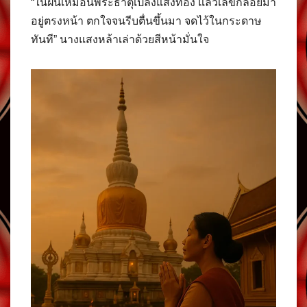
“ในฝันเหมือนพระธาตุเปล่งแสงทอง แล้วเลขก็ลอยมา
อยู่ตรงหน้า ตกใจจนรีบตื่นขึ้นมา จดไว้ในกระดาษ
ทันที” นางแสงหล้าเล่าด้วยสีหน้ามั่นใจ