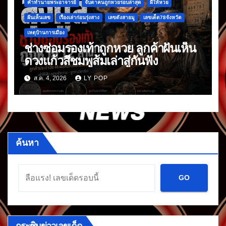
คำทำนายพระอาจารย์
จับตาคนถูกหวยรอบล่าสุด
ผีให้หวย
ฝันเห็นเลข
เรื่องเล่าก่อนรุ่งสาง
เลขดังสายมู
เลขเด็ด78จังหวัด
เหตุบ้านการเมือง
ช่างซ่อมรองเท้าถูกหวย ลูกค้าฝันเห็น
ดวงแก้วสีชมพูส้มเล่าสู่กันฟัง
ส.ค. 4, 2026
LY POP
ค้นหา
GO
กระซิบข่าวเลขเด็ด