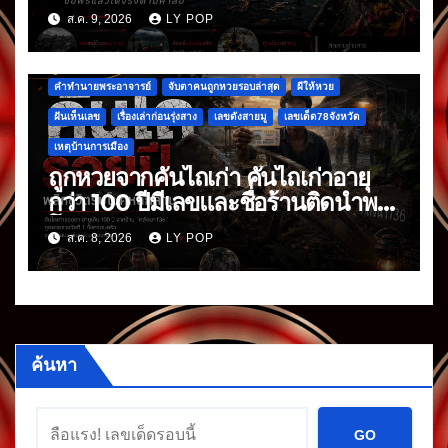
จมหายกลางน้ำ อันเป็นเรื่องเล่าที่สืบ
ส.ค. 9, 2026
LY POP
ต่อกันมา
คำทำนายพระอาจารย์
จับตาคนถูกหวยรอบล่าสุด
ผีให้หวย
ฝันเห็นเลข
เรื่องเล่าก่อนรุ่งสาง
เลขดังสายมู
เลขเด็ด78จังหวัด
เหตุบ้านการเมือง
ถูกหวยจากคันไถเก่า คันไถเก่าอายุ
กว่า 100 ปีมีเลขและชื่อร้านติดนำพา
โชค
ส.ค. 8, 2026
LY POP
ค้นหา
GO