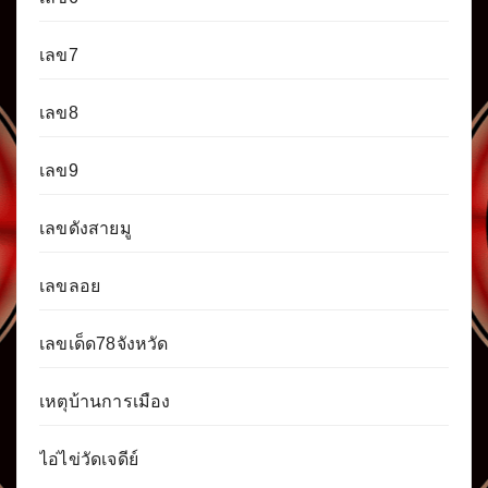
เลข7
เลข8
เลข9
เลขดังสายมู
เลขลอย
เลขเด็ด78จังหวัด
เหตุบ้านการเมือง
ไอ่ไข่วัดเจดีย์