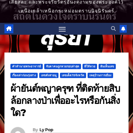
เสียสละ และพระจริยวัตรอันงดงามของพระองค์ไว้
เหนือเกล้าเหนือกระหม่อมตราบนิจนิรันดร์
คำทำนายพระอาจารย์
จับตาคนถูกหวยรอบล่าสุด
ผีให้หวย
ฝันเห็นเลข
เรื่องเล่าก่อนรุ่งสาง
เลขดังสายมู
เลขเด็ด78จังหวัด
เหตุบ้านการเมือง
ผ้ายันต์พญาครุฑ ที่ติดท้ายสิบ
ล้อกลางป่าเพื่ออะไรหรือกันสิ่ง
ใด?
By
Ly Pop