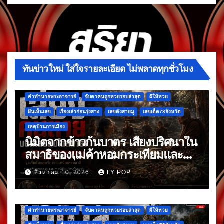
ทันข่าวใหม่ ใส่ใจรายละเอียด ไม่พลาดทุกชั่วโมง
คำทำนายพระอาจารย์
จับตาคนถูกหวยรอบล่าสุด
ผีให้หวย
ฝันเห็นเลข
เรื่องเล่าก่อนรุ่งสาง
เลขดังสายมู
เลขเด็ด78จังหวัด
เหตุบ้านการเมือง
นิมิตจากข้าวก้นบาตร เสียงปริศนาใน
สมาธิของแม่ค้าหอมกระเทียมและ
พริกแห้ง ที่มาหลังจากข้าวก้นบาตร
สิงหาคม 10, 2026
LY POP
มื้อแรก
คำทำนายพระอาจารย์
จับตาคนถูกหวยรอบล่าสุด
ผีให้หวย