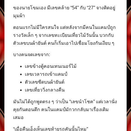
ของนายโขมเอง มีเลขคล้าย “54” กับ “27” จางติดอยู่
มุมผ้า
ตอนแรกไม่มีใครสนใจ แต่หลังจากมีคนในแคมป์ถูก
รางวัลเล็ก ๆ จากเลขทะเบียนเที่ยวไม้วันนั้น บวกกับ
ตัวเลขบนผ้ายันต์ คนก็เริ่มเอาไปเชื่อมโยงกันเงียบ ๆ
บางคนจดเลขจาก:
เลขข้างตู้คอนเทนเนอร์ไม้
เลขเวลารถเข้าแคมป์
ตัวเลขซีดบนผ้ายันต์
เลขเที่ยววิ่งกลางคืน
มันไม่ได้ถูกพูดตรง ๆ ว่าเป็น “เลขนำโชค” แต่เวลานั่ง
คุยกันตอนดึก คนในแคมป์มักวกกลับมาเรื่องเดิม
เสมอ
“เมื่อคืนเอ็งเห็นเลขท้ายรถคันนั้นไหม”