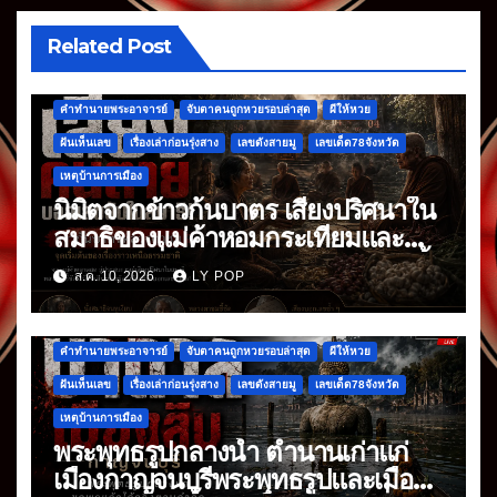
Related Post
คำทำนายพระอาจารย์
จับตาคนถูกหวยรอบล่าสุด
ผีให้หวย
ฝันเห็นเลข
เรื่องเล่าก่อนรุ่งสาง
เลขดังสายมู
เลขเด็ด78จังหวัด
เหตุบ้านการเมือง
นิมิตจากข้าวก้นบาตร เสียงปริศนาใน
สมาธิของแม่ค้าหอมกระเทียมและ
พริกแห้ง ที่มาหลังจากข้าวก้นบาตรมื้อ
ส.ค. 10, 2026
LY POP
แรก
คำทำนายพระอาจารย์
จับตาคนถูกหวยรอบล่าสุด
ผีให้หวย
ฝันเห็นเลข
เรื่องเล่าก่อนรุ่งสาง
เลขดังสายมู
เลขเด็ด78จังหวัด
เหตุบ้านการเมือง
พระพุทธรูปกลางน้ำ ตำนานเก่าแก่
เมืองกาญจนบุรีพระพุทธรูปและเมืองที่