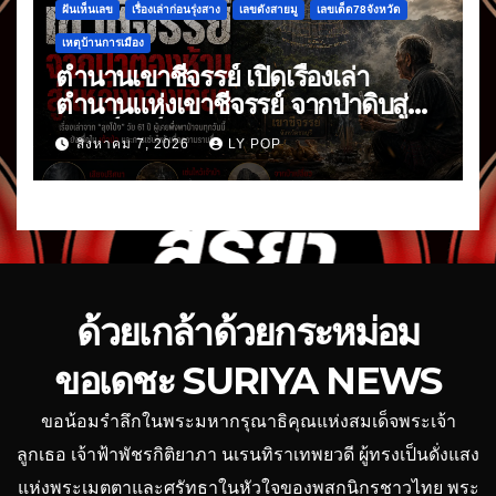
ฝันเห็นเลข
เรื่องเล่าก่อนรุ่งสาง
เลขดังสายมู
เลขเด็ด78จังหวัด
เหตุบ้านการเมือง
ตำนานเขาชีจรรย์ เปิดเรื่องเล่า
ตำนานแห่งเขาชีจรรย์ จากป่าดิบสู่
แลนด์มาร์กดัง
สิงหาคม 7, 2026
LY POP
ด้วยเกล้าด้วยกระหม่อม
ขอเดชะ SURIYA NEWS
ขอน้อมรำลึกในพระมหากรุณาธิคุณแห่งสมเด็จพระเจ้า
ลูกเธอ เจ้าฟ้าพัชรกิติยาภา นเรนทิราเทพยวดี ผู้ทรงเป็นดั่งแสง
แห่งพระเมตตาและศรัทธาในหัวใจของพสกนิกรชาวไทย พระ