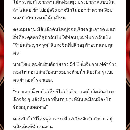
ไม้กระทบกันจากลานพักท่อนซุง บรรยากาศแบบนั้น
ถ้าไม่เคยเข้าไปอยู่จริง อาจนึกไม่ออกว่าความเงียบ
ของป่ามันกดคนได้แค่ไหน
ตรงมุมลาน มีสิบล้อคันใหญ่จอดเรียงอยู่หลายคัน แต่
สิ่งที่สะดุดตาที่สุดกลับไม่ใช่ท่อนซุงมหึมา กลับเป็น
“ผ้ายันต์พญาครุฑ” สีแดงซีดที่ปลิวอยู่ท้ายรถแทบทุก
คัน
นายโขม คนขับสิบล้อวัยราว 54 ปี นั่งจิบกาแฟดำข้าง
กองไฟ ก่อนเล่าเรื่องบางอย่างด้วยน้ำเสียงนิ่ง ๆ แบบ
คนผ่านอะไรมาเยอะ
“ของแบบนี้ คนไม่เชื่อก็ไม่เป็นไร…แต่ถ้าวิ่งเส้นป่าดง
ลึกจริง ๆ แล้วลืมเอาขึ้นรถ บางทีมันเหมือนมีอะไร
จ้องอยู่ตลอดทาง”
ตอนนั้นไม่มีใครพูดแทรก มีแต่เสียงจักจั่นดังยาวอยู่
หลังเต็นท์พักคนงาน