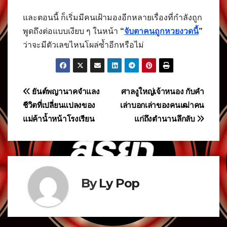
และตอนนี้ ก็เริ่มมีคนเฝ้ามองอีกหลายเรื่องที่กำลังถูก
พูดถึงต่อแบบเงียบ ๆ ในหน้า
“
จับตาคนถูกหวยงวดนี้
”
ว่าจะมีตัวเลขไหนโผล่ซ้ำอีกหรือไม่
แนะแนว
ยันต์พญานาคจำแลง
ศาลงูใหญ่เจ้าหนอง กับคำ
ชีวิตที่เปลี่ยนแปลงของ
เล่าบอกเล่าของคนเฒ่าคน
เรื่อง
แม่ค้าน้ำหน้าโรงเรียน
แก่ถึงตำนานลึกลับ
By
Ly Pop