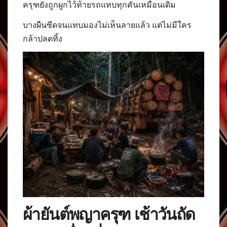
ครุฑยังถูกผูกไว้ท้ายรถแทบทุกคันเหมือนเดิม
บางผืนซีดจนแทบมองไม่เห็นลายแล้ว แต่ไม่มีใคร
กล้าปลดทิ้ง
ผ้ายันต์พญาครุฑ เช้าวันถัด