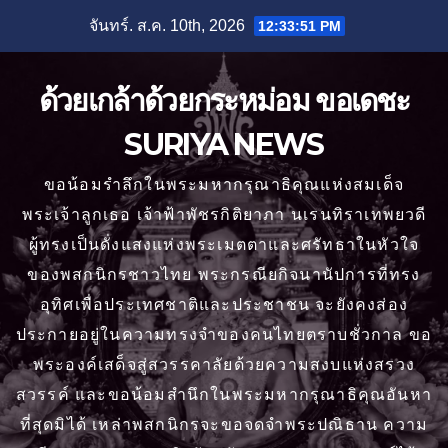
Skip
จันทร์. ส.ค. 10th, 2026
12:33:53 PM
to
content
ด้วยเกล้าด้วยกระหม่อม ขอเดชะ
SURIYA NEWS
ขอน้อมรำลึกในพระมหากรุณาธิคุณแห่งสมเด็จ
พระเจ้าลูกเธอ เจ้าฟ้าพัชรกิติยาภา นเรนทิราเทพยวดี
ผู้ทรงเป็นดั่งแสงแห่งพระเมตตาและศรัทธาในหัวใจ
ของพสกนิกรชาวไทย พระกรณียกิจนานัปการที่ทรง
อุทิศเพื่อประเทศชาติและประชาชน จะยังคงส่อง
ประกายอยู่ในความทรงจำของคนไทยตราบชั่วกาล ขอ
พระองค์เสด็จสู่สวรรคาลัยด้วยความสงบแห่งสรวง
สวรรค์ และขอน้อมสำนึกในพระมหากรุณาธิคุณอันหา
ที่สุดมิได้ เหล่าพสกนิกรจะขอจดจำพระปณิธาน ความ