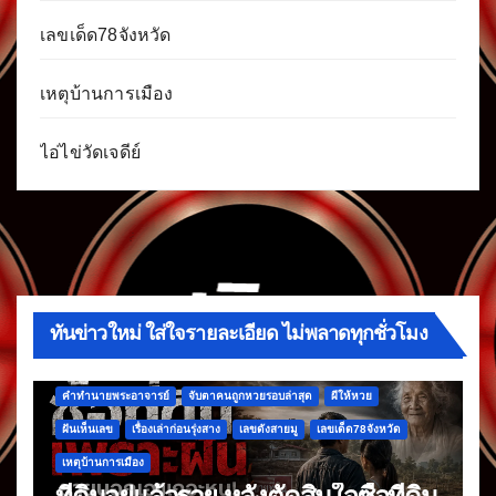
เลขเด็ด78จังหวัด
เหตุบ้านการเมือง
ไอ่ไข่วัดเจดีย์
ทันข่าวใหม่ ใส่ใจรายละเอียด ไม่พลาดทุกชั่วโมง
คำทำนายพระอาจารย์
จับตาคนถูกหวยรอบล่าสุด
ผีให้หวย
ฝันเห็นเลข
เรื่องเล่าก่อนรุ่งสาง
เลขดังสายมู
เลขเด็ด78จังหวัด
เหตุบ้านการเมือง