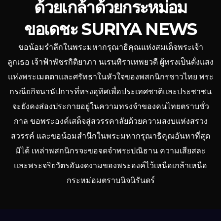
ด้วยเกล้าด้วยกระหม่อม
ขอเดชะ SURIYA NEWS
ขอน้อมรำลึกในพระมหากรุณาธิคุณแห่งสมเด็จพระเจ้า
ลูกเธอ เจ้าฟ้าพัชรกิติยาภา นเรนทิราเทพยวดี ผู้ทรงเป็นดั่งแสง
แห่งพระเมตตาและศรัทธาในหัวใจของพสกนิกรชาวไทย พระ
กรณียกิจนานัปการที่ทรงอุทิศเพื่อประเทศชาติและประชาชน
จะยังคงส่องประกายอยู่ในความทรงจำของคนไทยตราบชั่ว
กาล ขอพระองค์เสด็จสู่สวรรคาลัยด้วยความสงบแห่งสรวง
สวรรค์ และขอน้อมสำนึกในพระมหากรุณาธิคุณอันหาที่สุด
มิได้ เหล่าพสกนิกรจะขอจดจำพระปณิธาน ความเสียสละ
และพระจริยวัตรอันงดงามของพระองค์ไว้เหนือเกล้าเหนือ
กระหม่อมตราบนิจนิรันดร์