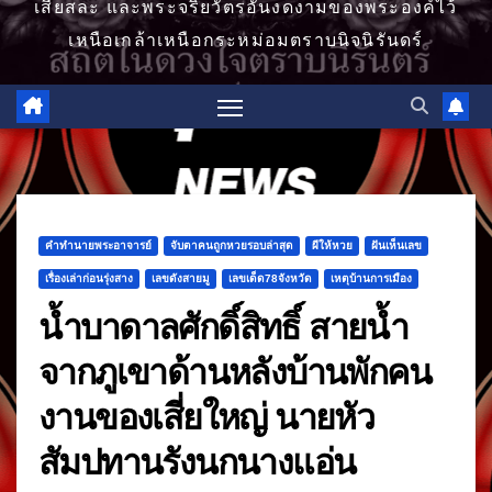
เสียสละ และพระจริยวัตรอันงดงามของพระองค์ไว้
เหนือเกล้าเหนือกระหม่อมตราบนิจนิรันดร์
คำทำนายพระอาจารย์
จับตาคนถูกหวยรอบล่าสุด
ผีให้หวย
ฝันเห็นเลข
เรื่องเล่าก่อนรุ่งสาง
เลขดังสายมู
เลขเด็ด78จังหวัด
เหตุบ้านการเมือง
น้ำบาดาลศักดิ์สิทธิ์ สายน้ำ
จากภูเขาด้านหลังบ้านพักคน
งานของเสี่ยใหญ่ นายหัว
สัมปทานรังนกนางแอ่น