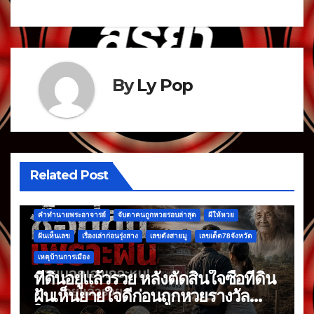
By
Ly Pop
Related Post
คำทำนายพระอาจารย์
จับตาคนถูกหวยรอบล่าสุด
ผีให้หวย
ฝันเห็นเลข
เรื่องเล่าก่อนรุ่งสาง
เลขดังสายมู
เลขเด็ด78จังหวัด
เหตุบ้านการเมือง
ที่ดินอยู่แล้วรวย หลังตัดสินใจซื้อที่ดิน
ฝันเห็นยายใจดีก่อนถูกหวยรางวัล
ใหญ่