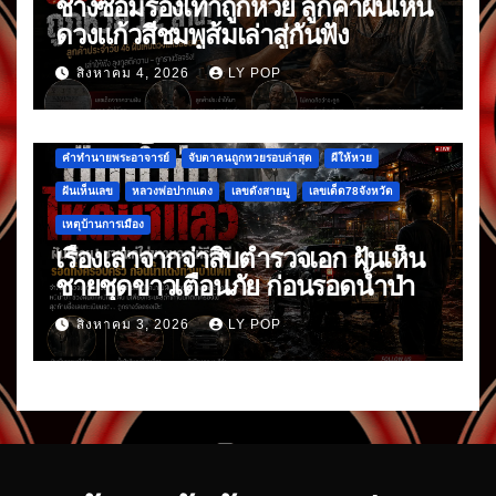
ช่างซ่อมรองเท้าถูกหวย ลูกค้าฝันเห็น
ดวงแก้วสีชมพูส้มเล่าสู่กันฟัง
สิงหาคม 4, 2026
LY POP
คำทำนายพระอาจารย์
จับตาคนถูกหวยรอบล่าสุด
ผีให้หวย
ฝันเห็นเลข
หลวงพ่อปากแดง
เลขดังสายมู
เลขเด็ด78จังหวัด
เหตุบ้านการเมือง
เรื่องเล่าจากจ่าสิบตำรวจเอก ฝันเห็น
ชายชุดขาวเตือนภัย ก่อนรอดน้ำป่า
สิงหาคม 3, 2026
LY POP