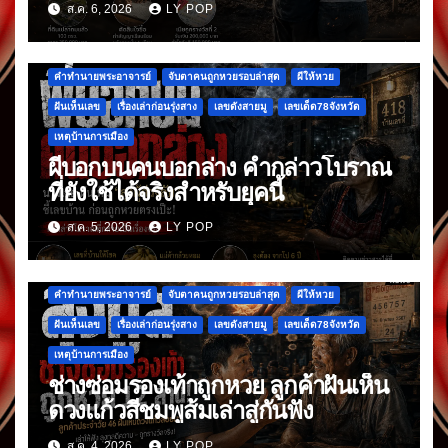
ส.ค. 6, 2026
LY POP
คำทำนายพระอาจารย์
จับตาคนถูกหวยรอบล่าสุด
ผีให้หวย
ฝันเห็นเลข
เรื่องเล่าก่อนรุ่งสาง
เลขดังสายมู
เลขเด็ด78จังหวัด
เหตุบ้านการเมือง
ผีบอกบนคนบอกล่าง คำกล่าวโบราณ
ที่ยังใช้ได้จริงสำหรับยุคนี้
ส.ค. 5, 2026
LY POP
คำทำนายพระอาจารย์
จับตาคนถูกหวยรอบล่าสุด
ผีให้หวย
ฝันเห็นเลข
เรื่องเล่าก่อนรุ่งสาง
เลขดังสายมู
เลขเด็ด78จังหวัด
เหตุบ้านการเมือง
ช่างซ่อมรองเท้าถูกหวย ลูกค้าฝันเห็น
ดวงแก้วสีชมพูส้มเล่าสู่กันฟัง
ส.ค. 4, 2026
LY POP