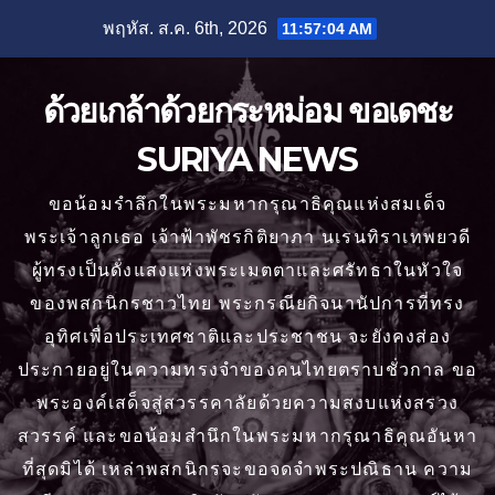
Skip
พฤหัส. ส.ค. 6th, 2026
11:57:06 AM
to
content
ด้วยเกล้าด้วยกระหม่อม ขอเดชะ
SURIYA NEWS
ขอน้อมรำลึกในพระมหากรุณาธิคุณแห่งสมเด็จ
พระเจ้าลูกเธอ เจ้าฟ้าพัชรกิติยาภา นเรนทิราเทพยวดี
ผู้ทรงเป็นดั่งแสงแห่งพระเมตตาและศรัทธาในหัวใจ
ของพสกนิกรชาวไทย พระกรณียกิจนานัปการที่ทรง
อุทิศเพื่อประเทศชาติและประชาชน จะยังคงส่อง
ประกายอยู่ในความทรงจำของคนไทยตราบชั่วกาล ขอ
พระองค์เสด็จสู่สวรรคาลัยด้วยความสงบแห่งสรวง
สวรรค์ และขอน้อมสำนึกในพระมหากรุณาธิคุณอันหา
ที่สุดมิได้ เหล่าพสกนิกรจะขอจดจำพระปณิธาน ความ