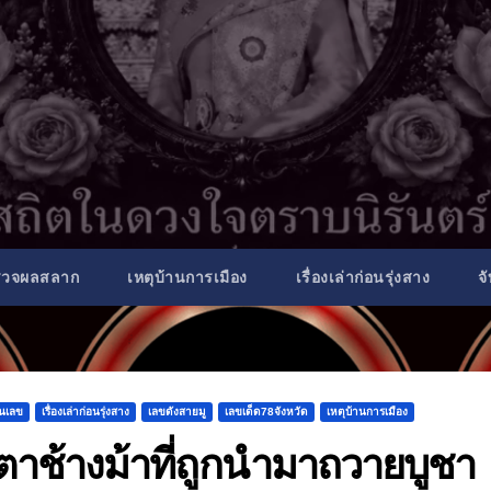
รวจผลสลาก
เหตุบ้านการเมือง
เรื่องเล่าก่อนรุ่งสาง
จ
็นเลข
เรื่องเล่าก่อนรุ่งสาง
เลขดังสายมู
เลขเด็ด78จังหวัด
เหตุบ้านการเมือง
กตาช้างม้าที่ถูกนำมาถวายบูชา