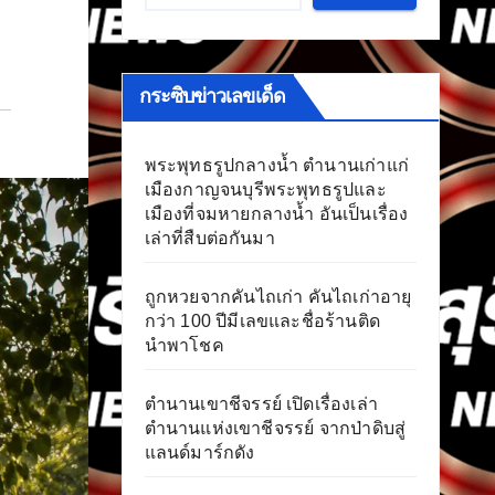
กระซิบข่าวเลขเด็ด
พระพุทธรูปกลางน้ำ ตำนานเก่าแก่
เมืองกาญจนบุรีพระพุทธรูปและ
เมืองที่จมหายกลางน้ำ อันเป็นเรื่อง
เล่าที่สืบต่อกันมา
ถูกหวยจากคันไถเก่า คันไถเก่าอายุ
กว่า 100 ปีมีเลขและชื่อร้านติด
นำพาโชค
ตำนานเขาชีจรรย์ เปิดเรื่องเล่า
ตำนานแห่งเขาชีจรรย์ จากป่าดิบสู่
แลนด์มาร์กดัง