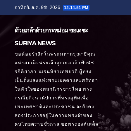
Skip
อาทิตย์. ส.ค. 9th, 2026
12:14:53 PM
to
content
ด้วยเกล้าด้วยกระหม่อม ขอเดชะ
SURIYA NEWS
ขอน้อมรำลึกในพระมหากรุณาธิคุณ
แห่งสมเด็จพระเจ้าลูกเธอ เจ้าฟ้าพัช
รกิติยาภา นเรนทิราเทพยวดี ผู้ทรง
เป็นดั่งแสงแห่งพระเมตตาและศรัทธา
ในหัวใจของพสกนิกรชาวไทย พระ
กรณียกิจนานัปการที่ทรงอุทิศเพื่อ
ประเทศชาติและประชาชน จะยังคง
ส่องประกายอยู่ในความทรงจำของ
คนไทยตราบชั่วกาล ขอพระองค์เสด็จ