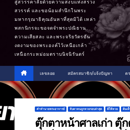
สู่สวรรคาลัยด้วยความสงบแห่งสรวง
สวรรค์ และขอน้อมสำนึกในพระ
มหากรุณาธิคุณอันหาที่สุดมิได้ เหล่า
พสกนิกรจะขอจดจำพระปณิธาน
ความเสียสละ และพระจริยวัตรอัน
งดงามของพระองค์ไว้เหนือเกล้า
เหนือกระหม่อมตราบนิจนิรันดร์
เลขลอย
สมัครสมาชิก/แจ้งปัญหา
ต
คำทำนายพระอาจารย์
จับตาคนถูกหวยรอบล่าสุด
ผีให้หวย
ฝันเห
ตุ๊กตาหน้าศาลเก่า ตุ๊