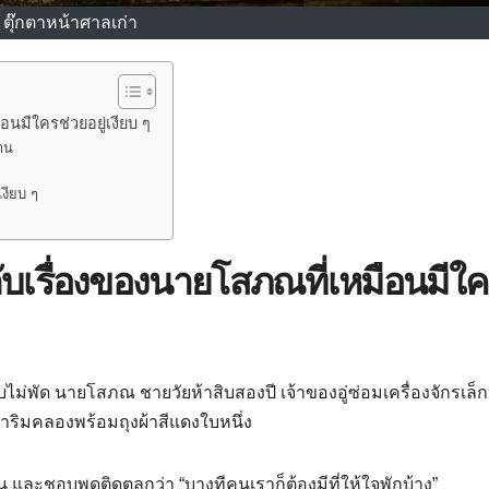
ตุ๊กตาหน้าศาลเก่า
อนมีใครช่วยอยู่เงียบ ๆ
้าน
เงียบ ๆ
กับเรื่องของนายโสภณที่เหมือนมีใ
ม่พัด นายโสภณ ชายวัยห้าสิบสองปี เจ้าของอู่ซ่อมเครื่องจักรเล็ก
ริมคลองพร้อมถุงผ้าสีแดงใบหนึ่ง
 และชอบพูดติดตลกว่า “บางทีคนเราก็ต้องมีที่ให้ใจพักบ้าง”