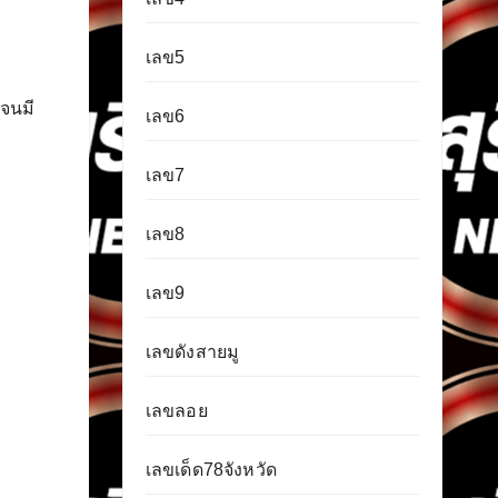
เลข5
 จนมี
เลข6
เลข7
เลข8
เลข9
เลขดังสายมู
เลขลอย
เลขเด็ด78จังหวัด