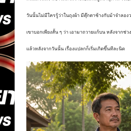
วันนั้นไม่มีใครรู้ว่าในถุงผ้า มีตุ๊กตาช้างกับม้าจำลอง
เขาบอกเพียงสั้น ๆ ว่า เอามาถวายแก้บน หลังจากช่วงห
แล้วหลังจากวันนั้น เรื่องแปลกก็เริ่มเกิดขึ้นทีละนิด