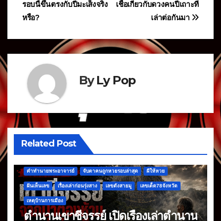
รอบนี้ขึ้นตรงกับปีมะเส็งจริง
เชื่อเกี่ยวกับดวงคนปีเถาะที่
เรื่อง
หรือ?
เล่าต่อกันมา
By
Ly Pop
Related Post
คำทำนายพระอาจารย์
จับตาคนถูกหวยรอบล่าสุด
ผีให้หวย
ฝันเห็นเลข
เรื่องเล่าก่อนรุ่งสาง
เลขดังสายมู
เลขเด็ด78จังหวัด
เหตุบ้านการเมือง
ตำนานเขาชีจรรย์ เปิดเรื่องเล่าตำนาน