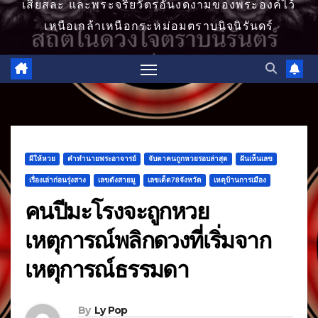
เสียสละ และพระจริยวัตรอันงดงามของพระองค์ไว้
เหนือเกล้าเหนือกระหม่อมตราบนิจนิรันดร์
ผีให้หวย
คำทำนายพระอาจารย์
จับตาคนถูกหวยรอบล่าสุด
ฝันเห็นเลข
เรื่องเล่าก่อนรุ่งสาง
เลขดังสายมู
เลขเด็ด78จังหวัด
เหตุบ้านการเมือง
คนปีมะโรงจะถูกหวย
เหตุการณ์พลิกดวงที่เริ่มจาก
เหตุการณ์ธรรมดา
By
Ly Pop