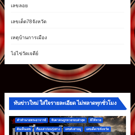
เลขลอย
เลขเด็ด78จังหวัด
เหตุบ้านการเมือง
ไอ่ไข่วัดเจดีย์
ทันข่าวใหม่ ใส่ใจรายละเอียด ไม่พลาดทุกชั่วโมง
คำทำนายพระอาจารย์
จับตาคนถูกหวยรอบล่าสุด
ผีให้หวย
ฝันเห็นเลข
เรื่องเล่าก่อนรุ่งสาง
เลขดังสายมู
เลขเด็ด78จังหวัด