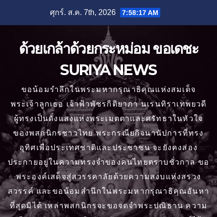
Skip
ศุกร์. ส.ค. 7th, 2026
7:58:18 AM
to
content
ด้วยเกล้าด้วยกระหม่อม ขอเดชะ
SURIYA NEWS
ขอน้อมรำลึกในพระมหากรุณาธิคุณแห่งสมเด็จ
พระเจ้าลูกเธอ เจ้าฟ้าพัชรกิติยาภา นเรนทิราเทพยวดี
ผู้ทรงเป็นดั่งแสงแห่งพระเมตตาและศรัทธาในหัวใจ
ของพสกนิกรชาวไทย พระกรณียกิจนานัปการที่ทรง
อุทิศเพื่อประเทศชาติและประชาชน จะยังคงส่อง
ประกายอยู่ในความทรงจำของคนไทยตราบชั่วกาล ขอ
พระองค์เสด็จสู่สวรรคาลัยด้วยความสงบแห่งสรวง
สวรรค์ และขอน้อมสำนึกในพระมหากรุณาธิคุณอันหา
ที่สุดมิได้ เหล่าพสกนิกรจะขอจดจำพระปณิธาน ความ