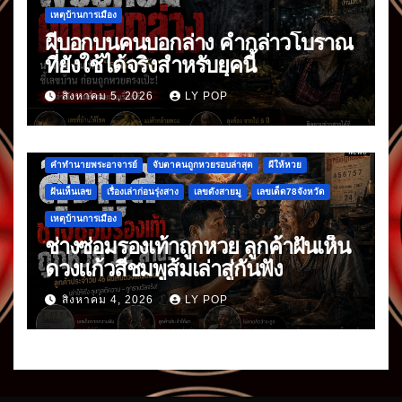
เหตุบ้านการเมือง
ผีบอกบนคนบอกล่าง คำกล่าวโบราณ
ที่ยังใช้ได้จริงสำหรับยุคนี้
สิงหาคม 5, 2026
LY POP
คำทำนายพระอาจารย์
จับตาคนถูกหวยรอบล่าสุด
ผีให้หวย
ฝันเห็นเลข
เรื่องเล่าก่อนรุ่งสาง
เลขดังสายมู
เลขเด็ด78จังหวัด
เหตุบ้านการเมือง
ช่างซ่อมรองเท้าถูกหวย ลูกค้าฝันเห็น
ดวงแก้วสีชมพูส้มเล่าสู่กันฟัง
สิงหาคม 4, 2026
LY POP