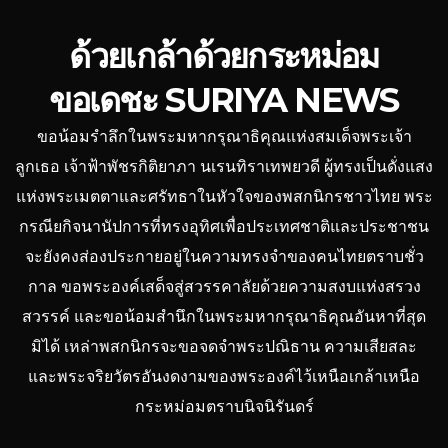
ด้วยเกล้าด้วยกระหม่อม
ขอเดชะ SURIYA NEWS
ขอน้อมรำลึกในพระมหากรุณาธิคุณแห่งสมเด็จพระเจ้า
ลูกเธอ เจ้าฟ้าพัชรกิติยาภา นเรนทิราเทพยวดี ผู้ทรงเป็นดั่งแสง
แห่งพระเมตตาและศรัทธาในหัวใจของพสกนิกรชาวไทย พระ
กรณียกิจนานัปการที่ทรงอุทิศเพื่อประเทศชาติและประชาชน
จะยังคงส่องประกายอยู่ในความทรงจำของคนไทยตราบชั่ว
กาล ขอพระองค์เสด็จสู่สวรรคาลัยด้วยความสงบแห่งสรวง
สวรรค์ และขอน้อมสำนึกในพระมหากรุณาธิคุณอันหาที่สุด
มิได้ เหล่าพสกนิกรจะขอจดจำพระปณิธาน ความเสียสละ
และพระจริยวัตรอันงดงามของพระองค์ไว้เหนือเกล้าเหนือ
กระหม่อมตราบนิจนิรันดร์