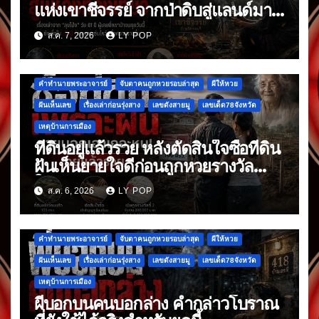
แห่งเขาชีจรรย์ จากป่าดิบสู่แลนด์มาร์
กดัง
ส.ค. 7, 2026
LY POP
คำทำนายพระอาจารย์
จับตาคนถูกหวยรอบล่าสุด
ผีให้หวย
ฝันเห็นเลข
เรื่องเล่าก่อนรุ่งสาง
เลขดังสายมู
เลขเด็ด78จังหวัด
เหตุบ้านการเมือง
ที่ดินอยู่แล้วรวย หลังตัดสินใจซื้อที่ดิน
ฝันเห็นยายใจดีก่อนถูกหวยรางวัล
ใหญ่
ส.ค. 6, 2026
LY POP
คำทำนายพระอาจารย์
จับตาคนถูกหวยรอบล่าสุด
ผีให้หวย
ฝันเห็นเลข
เรื่องเล่าก่อนรุ่งสาง
เลขดังสายมู
เลขเด็ด78จังหวัด
เหตุบ้านการเมือง
ผีบอกบนคนบอกล่าง คำกล่าวโบราณ