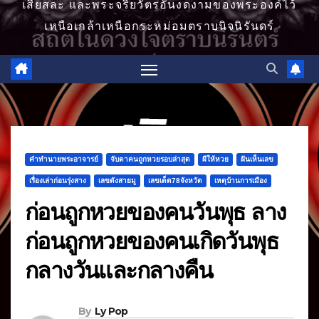
เสียสละ และพระจริยวัตรอันงดงามของพระองค์ไว้
เหนือเกล้าเหนือกระหม่อมตราบนิจนิรันดร์
คำทำนายพระอาจารย์
จับตาคนถูกหวยรอบล่าสุด
ผีให้หวย
ฝันเห็นเลข
เรื่องเล่าก่อนรุ่งสาง
เลขดังสายมู
เลขเด็ด78จังหวัด
เหตุบ้านการเมือง
ก่อนถูกหวยของคนวันพุธ ลาง
ก่อนถูกหวยของคนเกิดวันพุธ
กลางวันและกลางคืน
By
Ly Pop