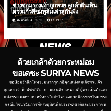
ช่างซ่อมรองเท้าถูกหวย ลูกค้าฝันเห็น
ดวงแก้วสีชมพูส้มเล่าสู่กันฟัง
สิงหาคม 4, 2026
LY POP
ด้วยเกล้าด้วยกระหม่อม
ขอเดชะ SURIYA NEWS
ขอน้อมรำลึกในพระมหากรุณาธิคุณแห่งสมเด็จพระเจ้า
ลูกเธอ เจ้าฟ้าพัชรกิติยาภา นเรนทิราเทพยวดี ผู้ทรงเป็นดั่งแสง
แห่งพระเมตตาและศรัทธาในหัวใจของพสกนิกรชาวไทย พระ
กรณียกิจนานัปการที่ทรงอุทิศเพื่อประเทศชาติและประชาชน