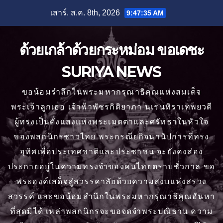
Skip
เสาร์. ส.ค. 8th, 2026
9:47:37 AM
to
content
ด้วยเกล้าด้วยกระหม่อม ขอเดชะ
SURIYA NEWS
ขอน้อมรำลึกในพระมหากรุณาธิคุณแห่งสมเด็จ
พระเจ้าลูกเธอ เจ้าฟ้าพัชรกิติยาภา นเรนทิราเทพยวดี
ผู้ทรงเป็นดั่งแสงแห่งพระเมตตาและศรัทธาในหัวใจ
ของพสกนิกรชาวไทย พระกรณียกิจนานัปการที่ทรง
อุทิศเพื่อประเทศชาติและประชาชน จะยังคงส่อง
ประกายอยู่ในความทรงจำของคนไทยตราบชั่วกาล ขอ
พระองค์เสด็จสู่สวรรคาลัยด้วยความสงบแห่งสรวง
สวรรค์ และขอน้อมสำนึกในพระมหากรุณาธิคุณอันหา
ที่สุดมิได้ เหล่าพสกนิกรจะขอจดจำพระปณิธาน ความ