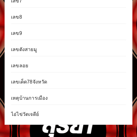
เลข7
เลข8
เลข9
เลขดังสายมู
เลขลอย
เลขเด็ด78จังหวัด
เหตุบ้านการเมือง
ไอ่ไข่วัดเจดีย์