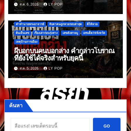
ใหญ่
ส.ค. 6, 2026
LY POP
คำทำนายพระอาจารย์
จับตาคนถูกหวยรอบล่าสุด
ผีให้หวย
ฝันเห็นเลข
เรื่องเล่าก่อนรุ่งสาง
เลขดังสายมู
เลขเด็ด78จังหวัด
เหตุบ้านการเมือง
ผีบอกบนคนบอกล่าง คำกล่าวโบราณ
ที่ยังใช้ได้จริงสำหรับยุคนี้
ส.ค. 5, 2026
LY POP
ค้นหา
GO