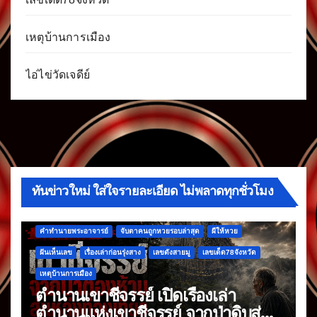
เหตุบ้านการเมือง
ไอ่ไข่วัดเจดีย์
ทันข่าวใหม่ ใส่ใจรายละเอียด ไม่พลาดทุกชั่วโมง
คำทำนายพระอาจารย์
จับตาคนถูกหวยรอบล่าสุด
ผีให้หวย
ฝันเห็นเลข
เรื่องเล่าก่อนรุ่งสาง
เลขดังสายมู
เลขเด็ด78จังหวัด
เหตุบ้านการเมือง
ตำนานเขาชีจรรย์ เปิดเรื่องเล่า
ตำนานแห่งเขาชีจรรย์ จากป่าดิบสู่