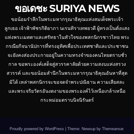
ขอเดชะ SURIYA NEWS
ขอน้อมรำลึกในพระมหากรุณาธิคุณแห่งสมเด็จพระเจ้า
ลูกเธอ เจ้าฟ้าพัชรกิติยาภา นเรนทิราเทพยวดี ผู้ทรงเป็นดั่งแสง
แห่งพระเมตตาและศรัทธาในหัวใจของพสกนิกรชาวไทย พระ
กรณียกิจนานัปการที่ทรงอุทิศเพื่อประเทศชาติและประชาชน
จะยังคงส่องประกายอยู่ในความทรงจำของคนไทยตราบชั่ว
กาล ขอพระองค์เสด็จสู่สวรรคาลัยด้วยความสงบแห่งสรวง
สวรรค์ และขอน้อมสำนึกในพระมหากรุณาธิคุณอันหาที่สุด
มิได้ เหล่าพสกนิกรจะขอจดจำพระปณิธาน ความเสียสละ
และพระจริยวัตรอันงดงามของพระองค์ไว้เหนือเกล้าเหนือ
กระหม่อมตราบนิจนิรันดร์
Proudly powered by WordPress
|
Theme: Newsup by
Themeansar
.