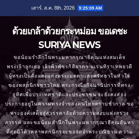
Skip
เสาร์. ส.ค. 8th, 2026
9:25:10 AM
to
content
ด้วยเกล้าด้วยกระหม่อม ขอเดชะ
SURIYA NEWS
ขอน้อมรำลึกในพระมหากรุณาธิคุณแห่งสมเด็จ
พระเจ้าลูกเธอ เจ้าฟ้าพัชรกิติยาภา นเรนทิราเทพยวดี
ผู้ทรงเป็นดั่งแสงแห่งพระเมตตาและศรัทธาในหัวใจ
ของพสกนิกรชาวไทย พระกรณียกิจนานัปการที่ทรง
อุทิศเพื่อประเทศชาติและประชาชน จะยังคงส่อง
ประกายอยู่ในความทรงจำของคนไทยตราบชั่วกาล ขอ
พระองค์เสด็จสู่สวรรคาลัยด้วยความสงบแห่งสรวง
สวรรค์ และขอน้อมสำนึกในพระมหากรุณาธิคุณอันหา
ที่สุดมิได้ เหล่าพสกนิกรจะขอจดจำพระปณิธาน ความ