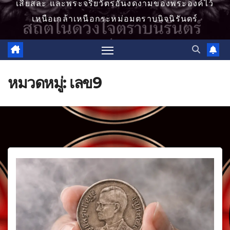
เสียสละ และพระจริยวัตรอันงดงามของพระองค์ไว้
เหนือเกล้าเหนือกระหม่อมตราบนิจนิรันดร์
หมวดหมู่:
เลข9