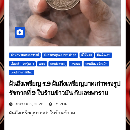
คำทำนายพระอาจารย์
จับตาคนถูกหวยรอบล่าสุด
ผีให้หวย
ฝันเห็นเลข
เรื่องเล่าก่อนรุ่งสาง
เลข9
เลขดังสายมู
เลขลอย
เลขเด็ด78จังหวัด
เหตุบ้านการเมือง
ฝันถึงเหรียญ ร.9 ฝันถึงเหรียญบาทเก่าทรงรูป
รัชกาลที่ 9 ในร้านข้าวมัน กับเลขพาราย
เมษายน 6, 2026
LY POP
ฝันถึงเหรียญบาทเก่าในร้านข้าวม…