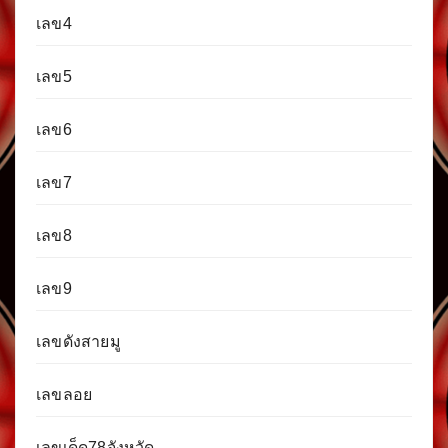
เลข4
เลข5
เลข6
เลข7
เลข8
เลข9
เลขดังสายมู
เลขลอย
เลขเด็ด78จังหวัด