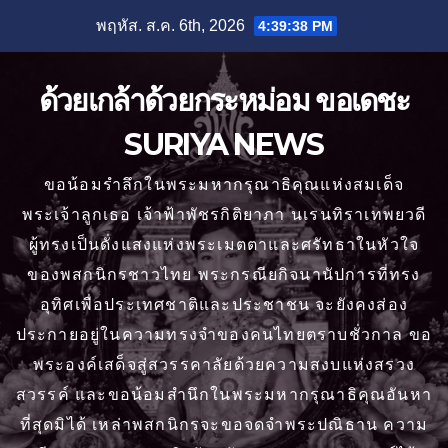
Skip
พฤหัส. ส.ค. 6th, 2026
4:39:39 PM
to
content
ด้วยเกล้าด้วยกระหม่อม ขอเดชะ
SURIYA NEWS
ขอน้อมรำลึกในพระมหากรุณาธิคุณแห่งสมเด็จ
พระเจ้าลูกเธอ เจ้าฟ้าพัชรกิติยาภา นเรนทิราเทพยวดี
ผู้ทรงเป็นดั่งแสงแห่งพระเมตตาและศรัทธาในหัวใจ
ของพสกนิกรชาวไทย พระกรณียกิจนานัปการที่ทรง
อุทิศเพื่อประเทศชาติและประชาชน จะยังคงส่อง
ประกายอยู่ในความทรงจำของคนไทยตราบชั่วกาล ขอ
พระองค์เสด็จสู่สวรรคาลัยด้วยความสงบแห่งสรวง
สวรรค์ และขอน้อมสำนึกในพระมหากรุณาธิคุณอันหา
ที่สุดมิได้ เหล่าพสกนิกรจะขอจดจำพระปณิธาน ความ