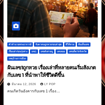
คำทำนายพระอาจารย์
จับตาคนถูกหวยรอบล่าสุด
ผีให้หวย
ฝันเห็นเลข
เรื่องเล่าก่อนรุ่งสาง
เลข1
เลขดังสายมู
เลขลอย
เลขเด็ด78จังหวัด
เหตุบ้านการเมือง
ฝันเลข1ถูกหวย เรื่องเล่าที่หลายคนเริ่มสังเกต
กับเลข 1 ที่นำพาให้ชีวิตดีขึ้น
มีนาคม 12, 2026
LY POP
คนเกิดวันอังคารกับเลข 1 เรื่อง…