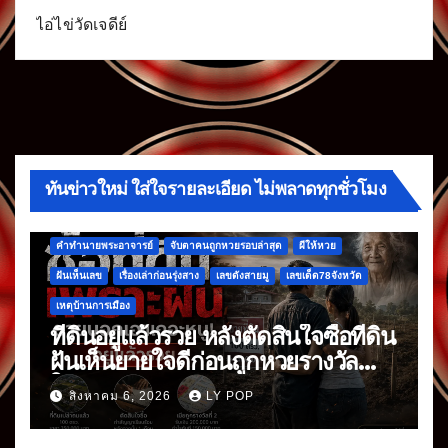
ไอ่ไข่วัดเจดีย์
ทันข่าวใหม่ ใส่ใจรายละเอียด ไม่พลาดทุกชั่วโมง
คำทำนายพระอาจารย์
จับตาคนถูกหวยรอบล่าสุด
ผีให้หวย
ฝันเห็นเลข
เรื่องเล่าก่อนรุ่งสาง
เลขดังสายมู
เลขเด็ด78จังหวัด
เหตุบ้านการเมือง
ที่ดินอยู่แล้วรวย หลังตัดสินใจซื้อที่ดิน
ฝันเห็นยายใจดีก่อนถูกหวยรางวัล
ใหญ่
สิงหาคม 6, 2026
LY POP