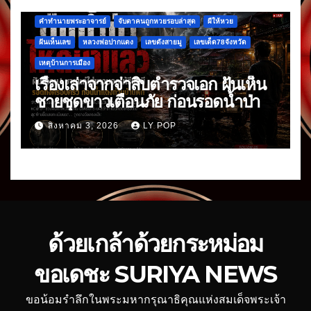
คำทำนายพระอาจารย์
จับตาคนถูกหวยรอบล่าสุด
ผีให้หวย
ฝันเห็นเลข
หลวงพ่อปากแดง
เลขดังสายมู
เลขเด็ด78จังหวัด
เหตุบ้านการเมือง
เรื่องเล่าจากจ่าสิบตำรวจเอก ฝันเห็น
ชายชุดขาวเตือนภัย ก่อนรอดน้ำป่า
สิงหาคม 3, 2026
LY POP
ด้วยเกล้าด้วยกระหม่อม
ขอเดชะ SURIYA NEWS
ขอน้อมรำลึกในพระมหากรุณาธิคุณแห่งสมเด็จพระเจ้า