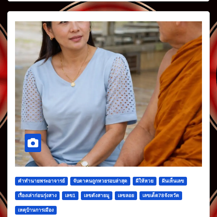
คำทำนายพระอาจารย์
จับตาคนถูกหวยรอบล่าสุด
ผีให้หวย
ฝันเห็นเลข
เรื่องเล่าก่อนรุ่งสาง
เลข1
เลขดังสายมู
เลขลอย
เลขเด็ด78จังหวัด
เหตุบ้านการเมือง