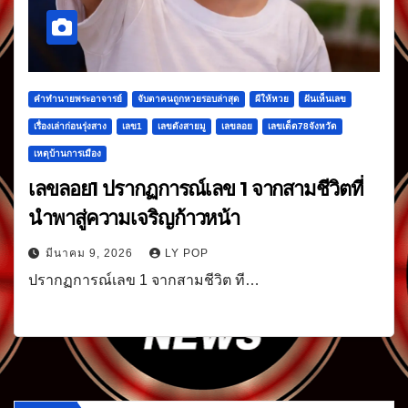
คำทำนายพระอาจารย์
จับตาคนถูกหวยรอบล่าสุด
ผีให้หวย
ฝันเห็นเลข
เรื่องเล่าก่อนรุ่งสาง
เลข1
เลขดังสายมู
เลขลอย
เลขเด็ด78จังหวัด
เหตุบ้านการเมือง
เลขลอย1 ปรากฏการณ์เลข 1 จากสามชีวิตที่
นำพาสู่ความเจริญก้าวหน้า
มีนาคม 9, 2026
LY POP
ปรากฏการณ์เลข 1 จากสามชีวิต ที…