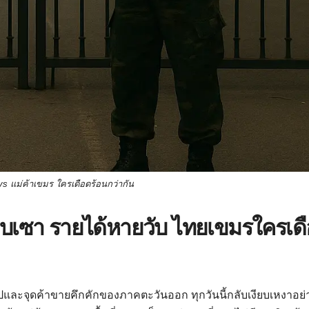
vs แม่ค้าเขมร ใครเดือดร้อนกว่ากัน
ซบเซา รายได้หายวับ ไทยเขมรใครเด
ปและจุดค้าขายคึกคักของภาคตะวันออก ทุกวันนี้กลับเงียบเหงาอย่