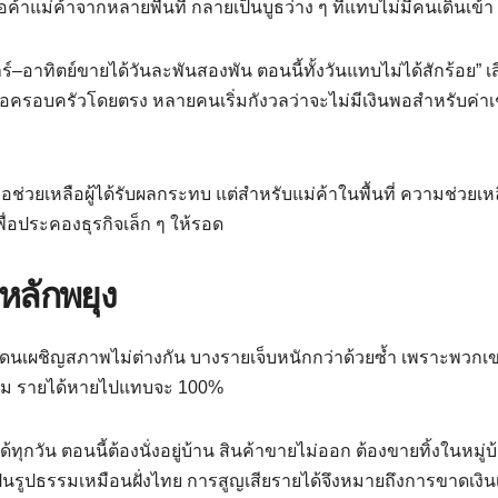
ค้าแม่ค้าจากหลายพื้นที่ กลายเป็นบูธว่าง ๆ ที่แทบไม่มีคนเดินเข้า
เสาร์–อาทิตย์ขายได้วันละพันสองพัน ตอนนี้ทั้งวันแทบไม่ได้สักร้อย” เ
ผลต่อครอบครัวโดยตรง หลายคนเริ่มกังวลว่าจะไม่มีเงินพอสำหรับค่าเ
ช่วยเหลือผู้ได้รับผลกระทบ แต่สำหรับแม่ค้าในพื้นที่ ความช่วยเหล
ื่อประคองธุรกิจเล็ก ๆ ให้รอด
ีหลักพยุง
ายแดนเผชิญสภาพไม่ต่างกัน บางรายเจ็บหนักกว่าด้วยซ้ำ เพราะพวกเ
มเข้ม รายได้หายไปแทบจะ 100%
้ทุกวัน ตอนนี้ต้องนั่งอยู่บ้าน สินค้าขายไม่ออก ต้องขายทิ้งในหมู่บ
เป็นรูปธรรมเหมือนฝั่งไทย การสูญเสียรายได้จึงหมายถึงการขาดเงินเ