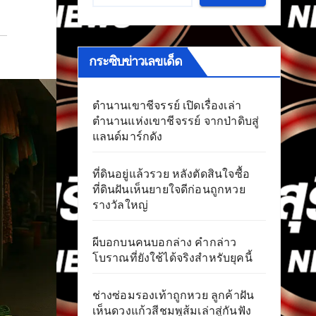
กระซิบข่าวเลขเด็ด
ตำนานเขาชีจรรย์ เปิดเรื่องเล่า
ตำนานแห่งเขาชีจรรย์ จากป่าดิบสู่
แลนด์มาร์กดัง
ที่ดินอยู่แล้วรวย หลังตัดสินใจซื้อ
ที่ดินฝันเห็นยายใจดีก่อนถูกหวย
รางวัลใหญ่
ผีบอกบนคนบอกล่าง คำกล่าว
โบราณที่ยังใช้ได้จริงสำหรับยุคนี้
ช่างซ่อมรองเท้าถูกหวย ลูกค้าฝัน
เห็นดวงแก้วสีชมพูส้มเล่าสู่กันฟัง