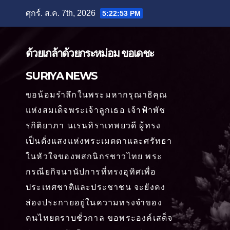
Skip
ศุกร์. ส.ค. 7th, 2026
5:22:55 PM
to
content
ด้วยเกล้าด้วยกระหม่อม ขอเดชะ
SURIYA NEWS
ขอน้อมรำลึกในพระมหากรุณาธิคุณ
แห่งสมเด็จพระเจ้าลูกเธอ เจ้าฟ้าพัช
รกิติยาภา นเรนทิราเทพยวดี ผู้ทรง
เป็นดั่งแสงแห่งพระเมตตาและศรัทธา
ในหัวใจของพสกนิกรชาวไทย พระ
กรณียกิจนานัปการที่ทรงอุทิศเพื่อ
ประเทศชาติและประชาชน จะยังคง
ส่องประกายอยู่ในความทรงจำของ
คนไทยตราบชั่วกาล ขอพระองค์เสด็จ