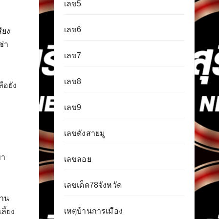
เลข5
เลข6
สียง
ช่า
เลข7
เลข8
ือยัง
เลข9
เลขดังสายมู
ขา
เลขลอย
เลขเด็ด78จังหวัด
้าน
เหตุบ้านการเมือง
ลี้ยง