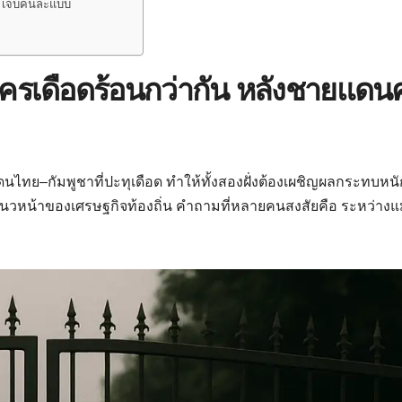
– เจ็บคนละแบบ
ใครเดือดร้อนกว่ากัน หลังชายแดน
ไทย–กัมพูชาที่ปะทุเดือด ทำให้ทั้งสองฝั่งต้องเผชิญผลกระทบหนั
อยู่แนวหน้าของเศรษฐกิจท้องถิ่น คำถามที่หลายคนสงสัยคือ ระหว่างแม