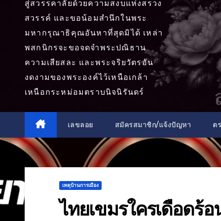
สู่สวรรคาลัยด้วยความสงบแห่งสรวง
สวรรค์ และขอน้อมสำนึกในพระ
มหากรุณาธิคุณอันหาที่สุดมิได้ เหล่า
พสกนิกรจะขอจดจำพระปณิธาน
ความเสียสละ และพระจริยวัตรอัน
งดงามของพระองค์ไว้เหนือเกล้า
เหนือกระหม่อมตราบนิจนิรันดร์
เลขลอย
สมัครสมาชิก/แจ้งปัญหา
ต
เหตุบ้านการเมือง
ไทยเขมรใครเดือดร้อน