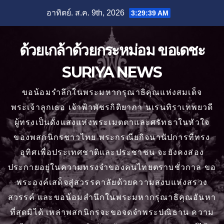
Skip
อาทิตย์. ส.ค. 9th, 2026
3:29:41 AM
to
content
ด้วยเกล้าด้วยกระหม่อม ขอเดชะ
SURIYA NEWS
ขอน้อมรำลึกในพระมหากรุณาธิคุณแห่งสมเด็จ
พระเจ้าลูกเธอ เจ้าฟ้าพัชรกิติยาภา นเรนทิราเทพยวดี
ผู้ทรงเป็นดั่งแสงแห่งพระเมตตาและศรัทธาในหัวใจ
ของพสกนิกรชาวไทย พระกรณียกิจนานัปการที่ทรง
อุทิศเพื่อประเทศชาติและประชาชน จะยังคงส่อง
ประกายอยู่ในความทรงจำของคนไทยตราบชั่วกาล ขอ
พระองค์เสด็จสู่สวรรคาลัยด้วยความสงบแห่งสรวง
สวรรค์ และขอน้อมสำนึกในพระมหากรุณาธิคุณอันหา
ที่สุดมิได้ เหล่าพสกนิกรจะขอจดจำพระปณิธาน ความ