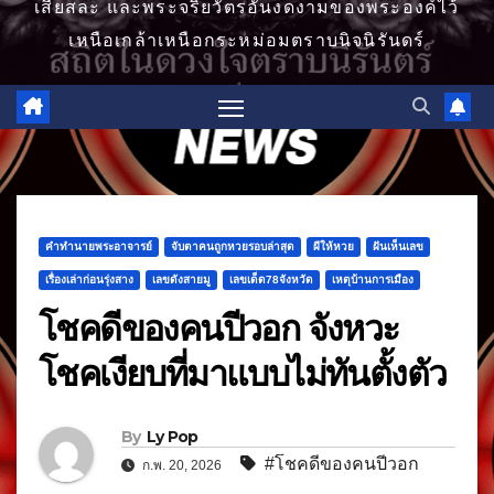
เสียสละ และพระจริยวัตรอันงดงามของพระองค์ไว้
เหนือเกล้าเหนือกระหม่อมตราบนิจนิรันดร์
คำทำนายพระอาจารย์
จับตาคนถูกหวยรอบล่าสุด
ผีให้หวย
ฝันเห็นเลข
เรื่องเล่าก่อนรุ่งสาง
เลขดังสายมู
เลขเด็ด78จังหวัด
เหตุบ้านการเมือง
โชคดีของคนปีวอก จังหวะ
โชคเงียบที่มาแบบไม่ทันตั้งตัว
By
Ly Pop
#โชคดีของคนปีวอก
ก.พ. 20, 2026