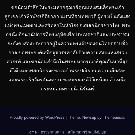
ขอน้อมรำลึกในพระมหากรุณาธิคุณแห่งสมเด็จพระเจ้า
ลูกเธอ เจ้าฟ้าพัชรกิติยาภา นเรนทิราเทพยวดี ผู้ทรงเป็นดั่งแสง
แห่งพระเมตตาและศรัทธาในหัวใจของพสกนิกรชาวไทย พระ
กรณียกิจนานัปการที่ทรงอุทิศเพื่อประเทศชาติและประชาชน
จะยังคงส่องประกายอยู่ในความทรงจำของคนไทยตราบชั่ว
กาล ขอพระองค์เสด็จสู่สวรรคาลัยด้วยความสงบแห่งสรวง
สวรรค์ และขอน้อมสำนึกในพระมหากรุณาธิคุณอันหาที่สุด
มิได้ เหล่าพสกนิกรจะขอจดจำพระปณิธาน ความเสียสละ
และพระจริยวัตรอันงดงามของพระองค์ไว้เหนือเกล้าเหนือ
กระหม่อมตราบนิจนิรันดร์
Proudly powered by WordPress
|
Theme: Newsup by
Themeansar
.
Home
ตรวจผลสลาก
สมัครสมาชิก/แจ้งปัญหา