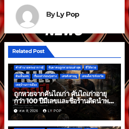
By
Ly Pop
Related Post
คำทำนายพระอาจารย์
จับตาคนถูกหวยรอบล่าสุด
ผีให้หวย
ฝันเห็นเลข
เรื่องเล่าก่อนรุ่งสาง
เลขดังสายมู
เลขเด็ด78จังหวัด
เหตุบ้านการเมือง
ถูกหวยจากคันไถเก่า คันไถเก่าอายุ
กว่า 100 ปีมีเลขและชื่อร้านติดนำพา
โชค
ส.ค. 8, 2026
LY POP