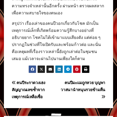
ความทรงจำเหล่านั้นอีกครั้ง ผ่านหน้า ตรวจผลสลาก
เพื่อความสบายใจของตนเอง
สรุปว่า เรื่องเล่าของคนปีวอกเกี่ยวกับโชค มักเป็น
เหตุการณ์เล็กที่เกิดพร้อมความรู้สึกบางอย่างที่
อธิบายยาก โชคไม่ได้เข้ามาแบบเสียงดัง แต่ค่อย ๆ
ปรากฏในช่วงที่ใจเปิดรับและพร้อมก้าวต่อ และนั่น
คือเหตุผลที่เรื่องราวเหล่านี้ยังถูกเล่าต่อในชุมชน
เสมอ แม้เวลาจะผ่านไปนานเพียงใดก็ตาม
แนะแนว
คนปีระกาดวงเฮง
คนปีมะแมถูกหวย บุญพา
สัญญาณเลขซ้ำจาก
วาสนานำหนุนรวยข้ามคืน
เรื่อง
เหตุการณ์เหลือเชื่อ