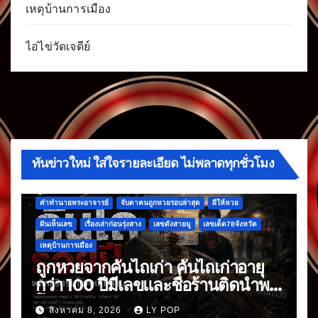
เหตุบ้านการเมือง
ไอ่ไข่วัดเจดีย์
ทันข่าวใหม่ ใส่ใจรายละเอียด ไม่พลาดทุกชั่วโมง
คำทำนายพระอาจารย์
จับตาคนถูกหวยรอบล่าสุด
ผีให้หวย
ฝันเห็นเลข
เรื่องเล่าก่อนรุ่งสาง
เลขดังสายมู
เลขเด็ด78จังหวัด
เหตุบ้านการเมือง
ถูกหวยจากคันไถเก่า คันไถเก่าอายุ
กว่า 100 ปีมีเลขและชื่อร้านติดนำพา
โชค
สิงหาคม 8, 2026
LY POP