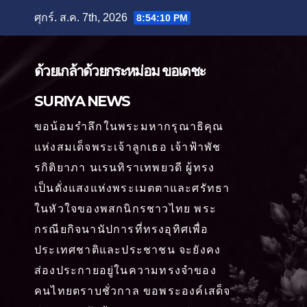
Skip
ศุกร์. ส.ค. 7th, 2026
8:54:12 PM
to
content
ด้วยเกล้าด้วยกระหม่อม ขอเดชะ
SURIYA NEWS
ขอน้อมรำลึกในพระมหากรุณาธิคุณ
แห่งสมเด็จพระเจ้าลูกเธอ เจ้าฟ้าพัช
รกิติยาภา นเรนทิราเทพยวดี ผู้ทรง
เป็นดั่งแสงแห่งพระเมตตาและศรัทธา
ในหัวใจของพสกนิกรชาวไทย พระ
กรณียกิจนานัปการที่ทรงอุทิศเพื่อ
ประเทศชาติและประชาชน จะยังคง
ส่องประกายอยู่ในความทรงจำของ
คนไทยตราบชั่วกาล ขอพระองค์เสด็จ