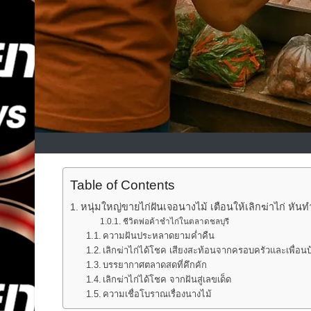
Table of Contents
หนุ่มใหญ่ขายไก่ฝันเจอนางไม้ เตือนให้เลิกฆ่าไก่ หันทำ
ชีวิตพ่อค้าชำไก่ในตลาดชลบุรี
ความฝันประหลาดยามค่ำคืน
เลิกฆ่าไก่ได้โชค เสียงสะท้อนจากครอบครัวและเพื่อน
บรรยากาศตลาดสดที่คึกคัก
เลิกฆ่าไก่ได้โชค จากฝันสู่เลขเด็ด
ความเชื่อโบราณเรื่องนางไม้