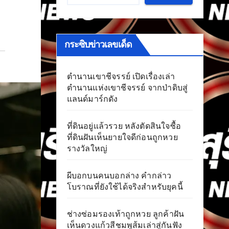
กระซิบข่าวเลขเด็ด
ตำนานเขาชีจรรย์ เปิดเรื่องเล่า
ตำนานแห่งเขาชีจรรย์ จากป่าดิบสู่
แลนด์มาร์กดัง
ที่ดินอยู่แล้วรวย หลังตัดสินใจซื้อ
ที่ดินฝันเห็นยายใจดีก่อนถูกหวย
รางวัลใหญ่
ผีบอกบนคนบอกล่าง คำกล่าว
โบราณที่ยังใช้ได้จริงสำหรับยุคนี้
ช่างซ่อมรองเท้าถูกหวย ลูกค้าฝัน
เห็นดวงแก้วสีชมพูส้มเล่าสู่กันฟัง