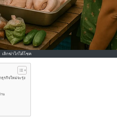
เลิกฆ่าไก่ได้โชค
ธุรกิจใหม่จะรุ่ง
บ้าน