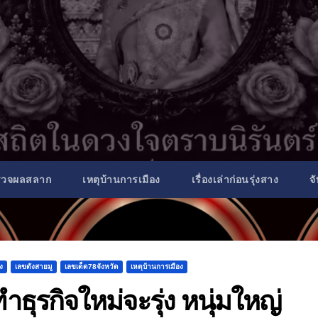
รวจผลสลาก
เหตุบ้านการเมือง
เรื่องเล่าก่อนรุ่งสาง
จ
าง
เลขดังสายมู
เลขเด็ด78จังหวัด
เหตุบ้านการเมือง
ทำธุรกิจใหม่จะรุ่ง หนุ่มใหญ่