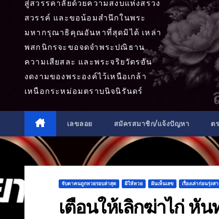
สู่สวรรคาลัยด้วยความสงบแห่งสรวง
สวรรค์ และขอน้อมสำนึกในพระ
มหากรุณาธิคุณอันหาที่สุดมิได้ เหล่า
พสกนิกรจะขอจดจำพระปณิธาน
ความเสียสละ และพระจริยวัตรอัน
งดงามของพระองค์ไว้เหนือเกล้า
เหนือกระหม่อมตราบนิจนิรันดร์
เลขลอย
สมัครสมาชิก/แจ้งปัญหา
ต
จับตาคนถูกหวยรอบล่าสุด
ผีให้หวย
ฝันเห็นเลข
เรื่องเล่าก่อนรุ่งส
เตือนให้เลิกฆ่าไก่ หัน