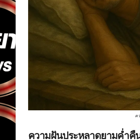
คว
ความฝันประหลาดยามค่ำคื