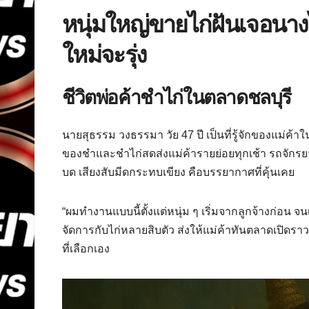
หนุ่มใหญ่ขายไก่ฝันเจอนางไม
ใหม่จะรุ่ง
ชีวิตพ่อค้าชำไก่ในตลาดชลบุรี
นายสุธรรม วงธรรมา วัย 47 ปี เป็นที่รู้จักของแม่ค
ของชำและชำไก่สดส่งแม่ค้ารายย่อยทุกเช้า รถจักรยานย
บด เสียงสับมีดกระทบเขียง คือบรรยากาศที่คุ้นเคย
“ผมทำงานแบบนี้ตั้งแต่หนุ่ม ๆ เริ่มจากลูกจ้างก่อน จนเก็
จัดการกับไก่หลายสิบตัว ส่งให้แม่ค้าทันตลาดเปิดราวต
ที่เลือกเอง