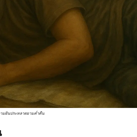
ามฝันประหลาดยามค่ำคืน
น