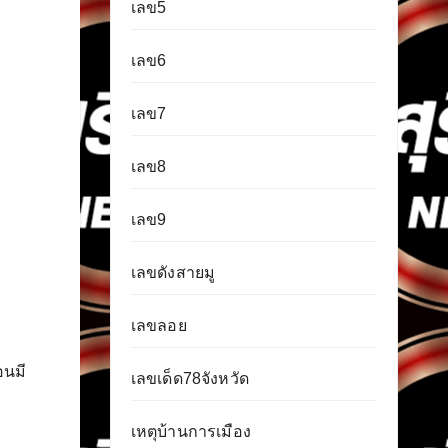
เลข5
เลข6
เลข7
เลข8
เลข9
เลขดังสายมู
เลขลอย
อนมี
เลขเด็ด78จังหวัด
เหตุบ้านการเมือง