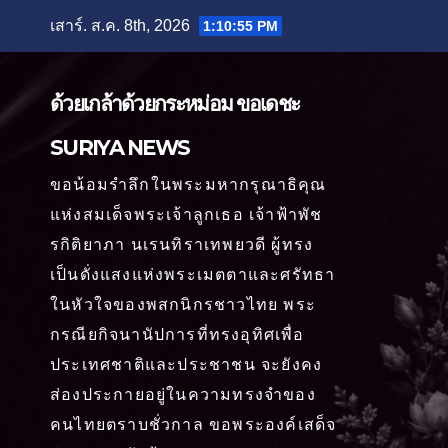
Skip
เสาร์. ส.ค. 8th, 2026
1:10:56 PM
to
content
ด้วยเกล้าด้วยกระหม่อม ขอเดชะ
SURIYA NEWS
ขอน้อมรำลึกในพระมหากรุณาธิคุณ
แห่งสมเด็จพระเจ้าลูกเธอ เจ้าฟ้าพัช
รกิติยาภา นเรนทิราเทพยวดี ผู้ทรง
เป็นดั่งแสงแห่งพระเมตตาและศรัทธา
ในหัวใจของพสกนิกรชาวไทย พระ
กรณียกิจนานัปการที่ทรงอุทิศเพื่อ
ประเทศชาติและประชาชน จะยังคง
ส่องประกายอยู่ในความทรงจำของ
คนไทยตราบชั่วกาล ขอพระองค์เสด็จ