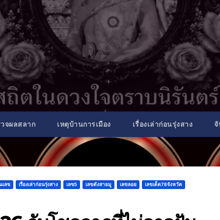
รวจผลสลาก
เหตุบ้านการเมือง
เรื่องเล่าก่อนรุ่งสาง
จ
็นเลข
เรื่องเล่าก่อนรุ่งสาง
เลข5
เลขดังสายมู
เลขลอย
เลขเด็ด78จังหวัด