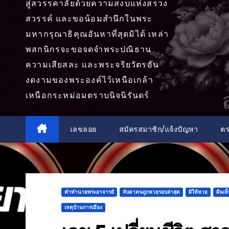
สู่สวรรคาลัยด้วยความสงบแห่งสรวง
สวรรค์ และขอน้อมสำนึกในพระ
มหากรุณาธิคุณอันหาที่สุดมิได้ เหล่า
พสกนิกรจะขอจดจำพระปณิธาน
ความเสียสละ และพระจริยวัตรอัน
งดงามของพระองค์ไว้เหนือเกล้า
เหนือกระหม่อมตราบนิจนิรันดร์
เลขลอย
สมัครสมาชิก/แจ้งปัญหา
ต
คำทำนายพระอาจารย์
จับตาคนถูกหวยรอบล่าสุด
ผีให้หวย
ฝันเห
เหตุบ้านการเมือง