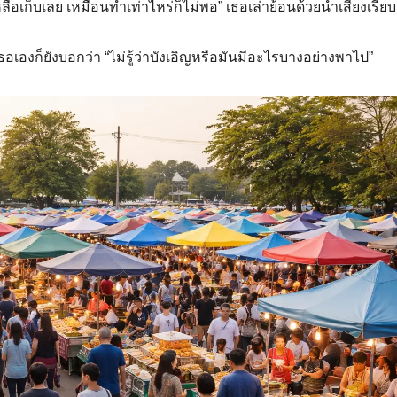
่เหลือเก็บเลย เหมือนทำเท่าไหร่ก็ไม่พอ” เธอเล่าย้อนด้วยน้ำเสียงเรียบ
ที่เธอเองก็ยังบอกว่า “ไม่รู้ว่าบังเอิญหรือมันมีอะไรบางอย่างพาไป”