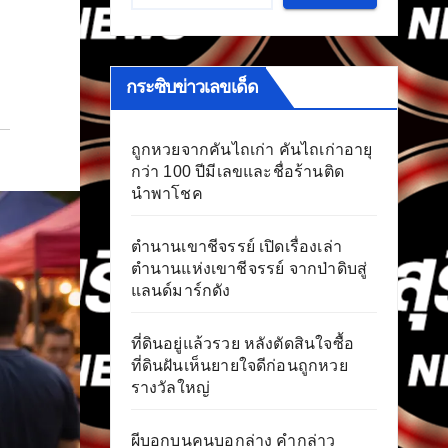
กระซิบข่าวเลขเด็ด
ถูกหวยจากคันไถเก่า คันไถเก่าอายุ
กว่า 100 ปีมีเลขและชื่อร้านติด
นำพาโชค
ตำนานเขาชีจรรย์ เปิดเรื่องเล่า
ตำนานแห่งเขาชีจรรย์ จากป่าดิบสู่
แลนด์มาร์กดัง
ที่ดินอยู่แล้วรวย หลังตัดสินใจซื้อ
ที่ดินฝันเห็นยายใจดีก่อนถูกหวย
รางวัลใหญ่
ผีบอกบนคนบอกล่าง คำกล่าว