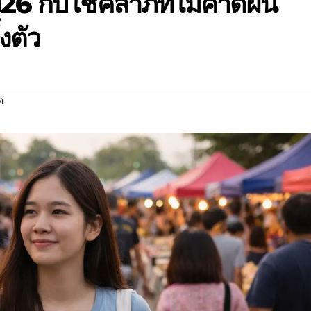
าว26 กับโชคลาภที่ไม่คาดฝัน
้งตัว
ต