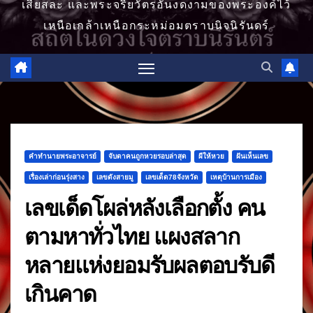
เสียสละ และพระจริยวัตรอันงดงามของพระองค์ไว้
เหนือเกล้าเหนือกระหม่อมตราบนิจนิรันดร์
คำทำนายพระอาจารย์
จับตาคนถูกหวยรอบล่าสุด
ผีให้หวย
ฝันเห็นเลข
เรื่องเล่าก่อนรุ่งสาง
เลขดังสายมู
เลขเด็ด78จังหวัด
เหตุบ้านการเมือง
เลขเด็ดโผล่หลังเลือกตั้ง คน
ตามหาทั่วไทย แผงสลาก
หลายแห่งยอมรับผลตอบรับดี
เกินคาด