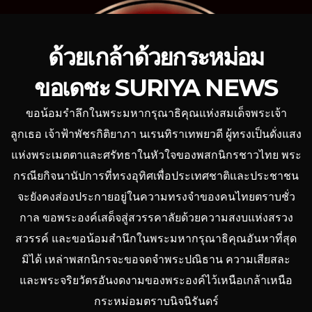
ด้วยเกล้าด้วยกระหม่อม
ขอเดชะ SURIYA NEWS
ขอน้อมรำลึกในพระมหากรุณาธิคุณแห่งสมเด็จพระเจ้า
ลูกเธอ เจ้าฟ้าพัชรกิติยาภา นเรนทิราเทพยวดี ผู้ทรงเป็นดั่งแสง
แห่งพระเมตตาและศรัทธาในหัวใจของพสกนิกรชาวไทย พระ
กรณียกิจนานัปการที่ทรงอุทิศเพื่อประเทศชาติและประชาชน
จะยังคงส่องประกายอยู่ในความทรงจำของคนไทยตราบชั่ว
กาล ขอพระองค์เสด็จสู่สวรรคาลัยด้วยความสงบแห่งสรวง
สวรรค์ และขอน้อมสำนึกในพระมหากรุณาธิคุณอันหาที่สุด
มิได้ เหล่าพสกนิกรจะขอจดจำพระปณิธาน ความเสียสละ
และพระจริยวัตรอันงดงามของพระองค์ไว้เหนือเกล้าเหนือ
กระหม่อมตราบนิจนิรันดร์