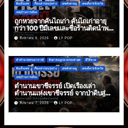
ฝันเห็นเลข
เรื่องเล่าก่อนรุ่งสาง
เลขดังสายมู
เลขเด็ด78จังหวัด
เหตุบ้านการเมือง
ถูกหวยจากคันไถเก่า คันไถเก่าอายุ
กว่า 100 ปีมีเลขและชื่อร้านติดนำพา
โชค
สิงหาคม 8, 2026
LY POP
คำทำนายพระอาจารย์
จับตาคนถูกหวยรอบล่าสุด
ผีให้หวย
ฝันเห็นเลข
เรื่องเล่าก่อนรุ่งสาง
เลขดังสายมู
เลขเด็ด78จังหวัด
เหตุบ้านการเมือง
ตำนานเขาชีจรรย์ เปิดเรื่องเล่า
ตำนานแห่งเขาชีจรรย์ จากป่าดิบสู่
แลนด์มาร์กดัง
สิงหาคม 7, 2026
LY POP