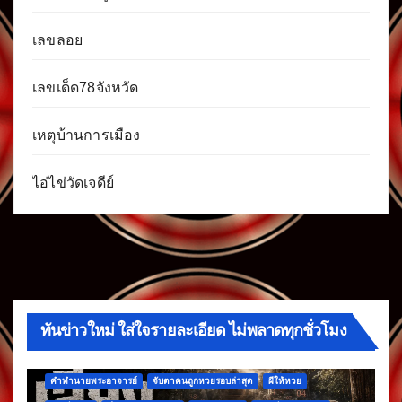
เลขลอย
เลขเด็ด78จังหวัด
เหตุบ้านการเมือง
ไอ่ไข่วัดเจดีย์
ทันข่าวใหม่ ใส่ใจรายละเอียด ไม่พลาดทุกชั่วโมง
คำทำนายพระอาจารย์
จับตาคนถูกหวยรอบล่าสุด
ผีให้หวย