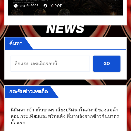
โชค
ส.ค. 8, 2026
LY POP
ค้นหา
GO
กระซิบข่าวเลขเด็ด
นิมิตจากข้าวก้นบาตร เสียงปริศนาในสมาธิของแม่ค้า
หอมกระเทียมและพริกแห้ง ที่มาหลังจากข้าวก้นบาตร
มื้อแรก