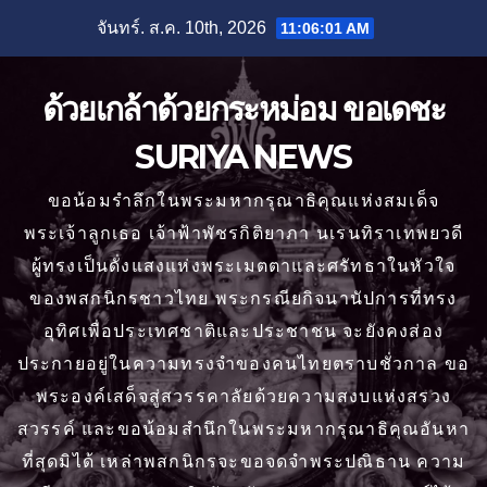
Skip
จันทร์. ส.ค. 10th, 2026
11:06:02 AM
to
content
ด้วยเกล้าด้วยกระหม่อม ขอเดชะ
SURIYA NEWS
ขอน้อมรำลึกในพระมหากรุณาธิคุณแห่งสมเด็จ
พระเจ้าลูกเธอ เจ้าฟ้าพัชรกิติยาภา นเรนทิราเทพยวดี
ผู้ทรงเป็นดั่งแสงแห่งพระเมตตาและศรัทธาในหัวใจ
ของพสกนิกรชาวไทย พระกรณียกิจนานัปการที่ทรง
อุทิศเพื่อประเทศชาติและประชาชน จะยังคงส่อง
ประกายอยู่ในความทรงจำของคนไทยตราบชั่วกาล ขอ
พระองค์เสด็จสู่สวรรคาลัยด้วยความสงบแห่งสรวง
สวรรค์ และขอน้อมสำนึกในพระมหากรุณาธิคุณอันหา
ที่สุดมิได้ เหล่าพสกนิกรจะขอจดจำพระปณิธาน ความ