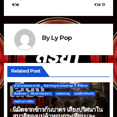
เรื่อง
ชวด
รวย
By
Ly Pop
Related Post
คำทำนายพระอาจารย์
จับตาคนถูกหวยรอบล่าสุด
ผีให้หวย
ฝันเห็นเลข
เรื่องเล่าก่อนรุ่งสาง
เลขดังสายมู
เลขเด็ด78จังหวัด
เหตุบ้านการเมือง
นิมิตจากข้าวก้นบาตร เสียงปริศนาใน
สมาธิของแม่ค้าหอมกระเทียมและ