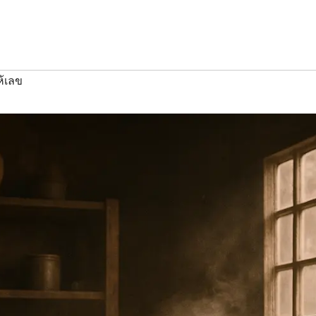
ห้เลข