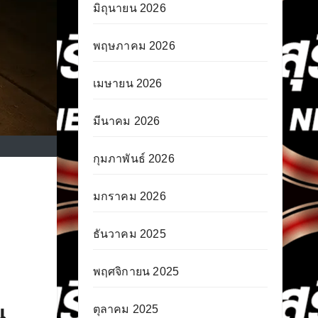
มิถุนายน 2026
พฤษภาคม 2026
เมษายน 2026
มีนาคม 2026
กุมภาพันธ์ 2026
มกราคม 2026
ธันวาคม 2025
พฤศจิกายน 2025
น
ตุลาคม 2025