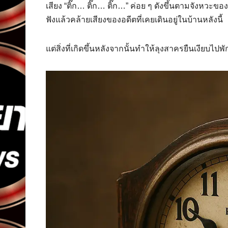
เสียง “ติ๊ก… ติ๊ก… ติ๊ก…” ค่อย ๆ ดังขึ้นตามจังหวะของเ
ฟังแล้วคล้ายเสียงของอดีตที่เคยเดินอยู่ในบ้านหลังนี้
แต่สิ่งที่เกิดขึ้นหลังจากนั้นทำให้ลุงสาครยืนเงียบไปพ