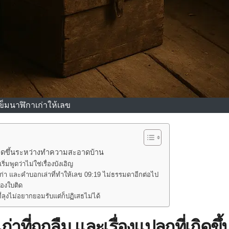
ข็มนาฬิกาเก่าให้เลข
่เกิดขึ้นระหว่างทำความสะอาดบ้าน
มพูดว่าไม่ใช่เรื่องบังเอิญ
่า และคำบอกเล่าที่ทำให้เลข 09:19 ไม่ธรรมดาอีกต่อไป
สองใบติด
ที่ลุงไม่อยากยอมรับแต่ก็ปฏิเสธไม่ได้
ี่ถูกลืม และเรื่องแปลกที่เกิดขึ้