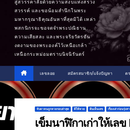
สู่สวรรคาลัยด้วยความสงบแห่งสรวง
สวรรค์ และขอน้อมสำนึกในพระ
มหากรุณาธิคุณอันหาที่สุดมิได้ เหล่า
พสกนิกรจะขอจดจำพระปณิธาน
ความเสียสละ และพระจริยวัตรอัน
งดงามของพระองค์ไว้เหนือเกล้า
เหนือกระหม่อมตราบนิจนิรันดร์
เลขลอย
สมัครสมาชิก/แจ้งปัญหา
ต
จับตาคนถูกหวยรอบล่าสุด
ผีให้หวย
ฝันเห็นเลข
เรื่องเล่าก่อนรุ่งส
เข็มนาฬิกาเก่าให้เลข