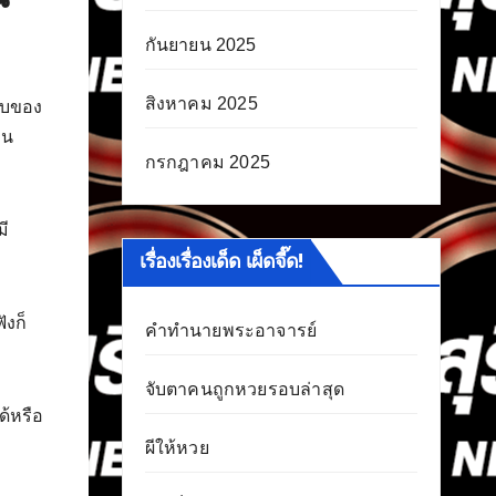
กันยายน 2025
สิงหาคม 2025
ก็บของ
อน
กรกฎาคม 2025
มี
เรื่องเรื่องเด็ด เผ็ดจี๊ด!
ังก็
คำทำนายพระอาจารย์
จับตาคนถูกหวยรอบล่าสุด
ด้หรือ
ผีให้หวย