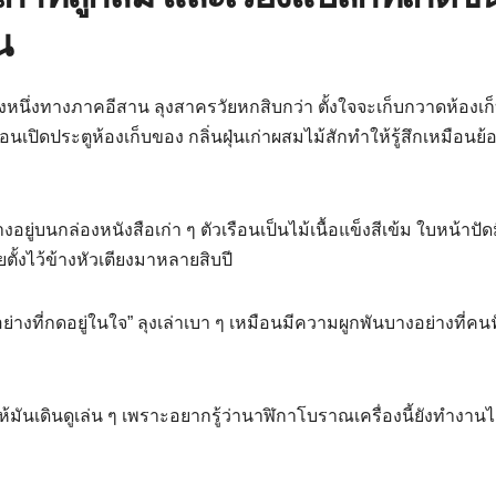
น
ห่งหนึ่งทางภาคอีสาน ลุงสาครวัยหกสิบกว่า ตั้งใจจะเก็บกวาดห้องเ
อนเปิดประตูห้องเก็บของ กลิ่นฝุ่นเก่าผสมไม้สักทำให้รู้สึกเหมือนย้
งอยู่บนกล่องหนังสือเก่า ๆ ตัวเรือนเป็นไม้เนื้อแข็งสีเข้ม ใบหน้าปัด
คยตั้งไว้ข้างหัวเตียงมาหลายสิบปี
างที่กดอยู่ในใจ” ลุงเล่าเบา ๆ เหมือนมีความผูกพันบางอย่างที่คนฟ
มันเดินดูเล่น ๆ เพราะอยากรู้ว่านาฬิกาโบราณเครื่องนี้ยังทำงานไ