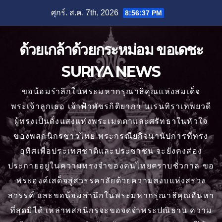
Skip
ศุกร์. ส.ค. 7th, 2026
8:56:39 PM
to
content
ด้วยเกล้าด้วยกระหม่อม ขอเดชะ
SURIYA NEWS
ขอน้อมรำลึกในพระมหากรุณาธิคุณแห่งสมเด็จ
พระเจ้าลูกเธอ เจ้าฟ้าพัชรกิติยาภา นเรนทิราเทพยวดี
ผู้ทรงเป็นดั่งแสงแห่งพระเมตตาและศรัทธาในหัวใจ
ของพสกนิกรชาวไทย พระกรณียกิจนานัปการที่ทรง
อุทิศเพื่อประเทศชาติและประชาชน จะยังคงส่อง
ประกายอยู่ในความทรงจำของคนไทยตราบชั่วกาล ขอ
พระองค์เสด็จสู่สวรรคาลัยด้วยความสงบแห่งสรวง
สวรรค์ และขอน้อมสำนึกในพระมหากรุณาธิคุณอันหา
ที่สุดมิได้ เหล่าพสกนิกรจะขอจดจำพระปณิธาน ความ