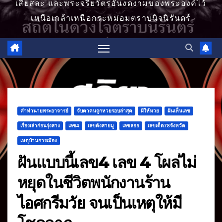
เสียสละ และพระจริยวัตรอันงดงามของพระองค์ไว้
เหนือเกล้าเหนือกระหม่อมตราบนิจนิรันดร์
คำทำนายพระอาจารย์
จับตาคนถูกหวยรอบล่าสุด
ผีให้หวย
ฝันเห็นเลข
เรื่องเล่าก่อนรุ่งสาง
เลข4
เลขดังสายมู
เลขลอย
เลขเด็ด78จังหวัด
เหตุบ้านการเมือง
ฝันแบบนี้เลข4 เลข 4 โผล่ไม่
หยุดในชีวิตพนักงานร้าน
ไอศกรีมวัย จนเป็นเหตุให้มี