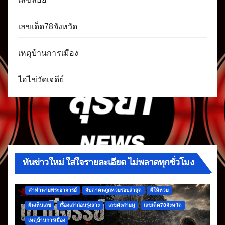
เลขเด็ด78จังหวัด
เหตุบ้านการเมือง
ไอ่ไข่วัดเจดีย์
ทันข่าวใหม่ ใส่ใจรายละเอียด ไม่พลาดทุกชั่วโมง
คำทำนายพระอาจารย์
จับตาคนถูกหวยรอบล่าสุด
ผีให้หวย
ฝันเห็นเลข
เรื่องเล่าก่อนรุ่งสาง
เลขดังสายมู
เลขเด็ด78จังหวัด
เหตุบ้านการเมือง