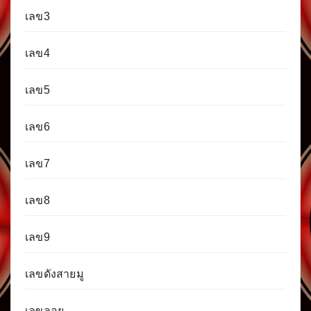
เลข3
เลข4
เลข5
เลข6
เลข7
เลข8
เลข9
เลขดังสายมู
เลขลอย