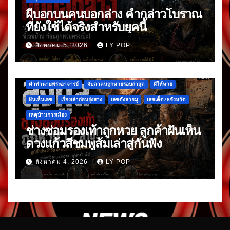
ผีบอกบนคนบอกล่าง คำกล่าวโบราณ
ที่ยังใช้ได้จริงสำหรับยุคนี้
สิงหาคม 5, 2026
LY POP
คำทำนายพระอาจารย์
จับตาคนถูกหวยรอบล่าสุด
ผีให้หวย
ฝันเห็นเลข
เรื่องเล่าก่อนรุ่งสาง
เลขดังสายมู
เลขเด็ด78จังหวัด
เหตุบ้านการเมือง
ช่างซ่อมรองเท้าถูกหวย ลูกค้าฝันเห็น
ดวงแก้วสีชมพูส้มเล่าสู่กันฟัง
สิงหาคม 4, 2026
LY POP