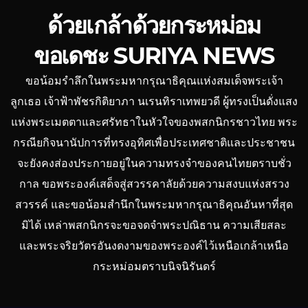
ด้วยเกล้าด้วยกระหม่อม
ขอเดชะ SURIYA NEWS
ขอน้อมรำลึกในพระมหากรุณาธิคุณแห่งสมเด็จพระเจ้า
ลูกเธอ เจ้าฟ้าพัชรกิติยาภา นเรนทิราเทพยวดี ผู้ทรงเป็นดั่งแสง
แห่งพระเมตตาและศรัทธาในหัวใจของพสกนิกรชาวไทย พระ
กรณียกิจนานัปการที่ทรงอุทิศเพื่อประเทศชาติและประชาชน
จะยังคงส่องประกายอยู่ในความทรงจำของคนไทยตราบชั่ว
กาล ขอพระองค์เสด็จสู่สวรรคาลัยด้วยความสงบแห่งสรวง
สวรรค์ และขอน้อมสำนึกในพระมหากรุณาธิคุณอันหาที่สุด
มิได้ เหล่าพสกนิกรจะขอจดจำพระปณิธาน ความเสียสละ
และพระจริยวัตรอันงดงามของพระองค์ไว้เหนือเกล้าเหนือ
กระหม่อมตราบนิจนิรันดร์