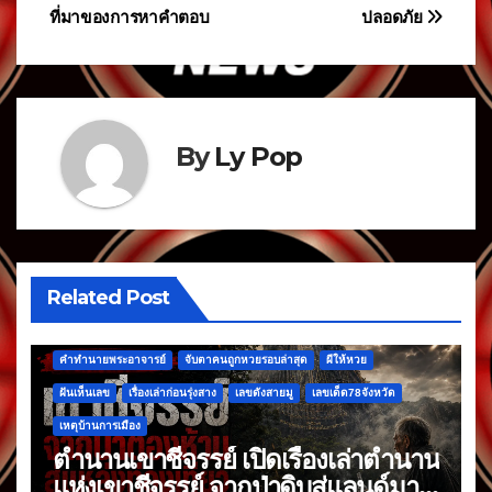
ที่มาของการหาคำตอบ
ปลอดภัย
By
Ly Pop
Related Post
คำทำนายพระอาจารย์
จับตาคนถูกหวยรอบล่าสุด
ผีให้หวย
ฝันเห็นเลข
เรื่องเล่าก่อนรุ่งสาง
เลขดังสายมู
เลขเด็ด78จังหวัด
เหตุบ้านการเมือง
ตำนานเขาชีจรรย์ เปิดเรื่องเล่าตำนาน
แห่งเขาชีจรรย์ จากป่าดิบสู่แลนด์มาร์