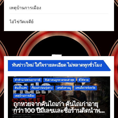
เหตุบ้านการเมือง
ไอ่ไข่วัดเจดีย์
ทันข่าวใหม่ ใส่ใจรายละเอียด ไม่พลาดทุกชั่วโมง
คำทำนายพระอาจารย์
จับตาคนถูกหวยรอบล่าสุด
ผีให้หวย
ฝันเห็นเลข
เรื่องเล่าก่อนรุ่งสาง
เลขดังสายมู
เลขเด็ด78จังหวัด
เหตุบ้านการเมือง
ถูกหวยจากคันไถเก่า คันไถเก่าอายุ
กว่า 100 ปีมีเลขและชื่อร้านติดนำพา
โชค