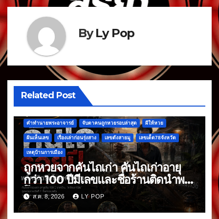
By
Ly Pop
Related Post
คำทำนายพระอาจารย์
จับตาคนถูกหวยรอบล่าสุด
ผีให้หวย
ฝันเห็นเลข
เรื่องเล่าก่อนรุ่งสาง
เลขดังสายมู
เลขเด็ด78จังหวัด
เหตุบ้านการเมือง
ถูกหวยจากคันไถเก่า คันไถเก่าอายุ
กว่า 100 ปีมีเลขและชื่อร้านติดนำพา
โชค
ส.ค. 8, 2026
LY POP