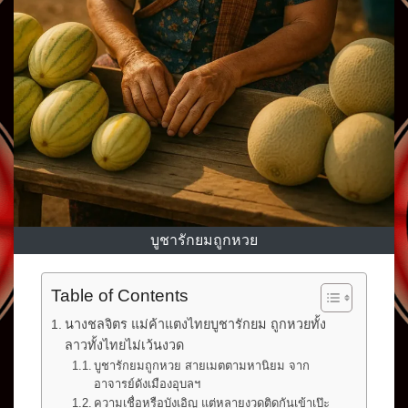
บูชารักยมถูกหวย
Table of Contents
นางชลจิตร แม่ค้าแตงไทยบูชารักยม ถูกหวยทั้ง
ลาวทั้งไทยไม่เว้นงวด
บูชารักยมถูกหวย สายเมตตามหานิยม จาก
อาจารย์ดังเมืองอุบลฯ
ความเชื่อหรือบังเอิญ แต่หลายงวดติดกันเข้าเป๊ะ