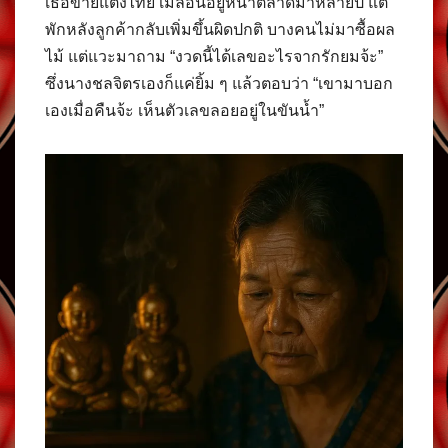
เธอขายแตงไทย เมล่อนอยู่หน้าตลาดมาหลายปี แต่
พักหลังลูกค้ากลับเพิ่มขึ้นผิดปกติ บางคนไม่มาซื้อผล
ไม้ แต่แวะมาถาม “งวดนี้ได้เลขอะไรจากรักยมจ้ะ”
ซึ่งนางชลจิตรเองก็แค่ยิ้ม ๆ แล้วตอบว่า “เขามาบอก
เองเมื่อคืนจ้ะ เห็นตัวเลขลอยอยู่ในขันน้ำ”