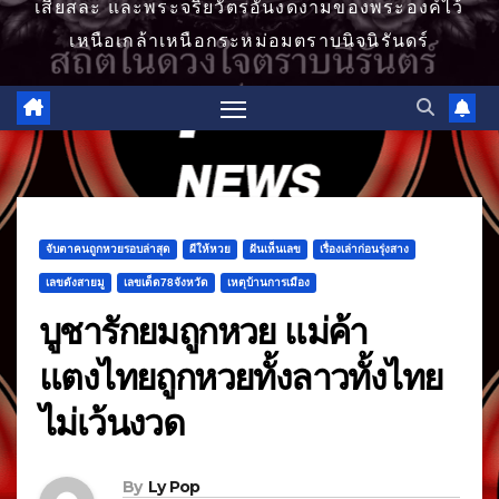
เสียสละ และพระจริยวัตรอันงดงามของพระองค์ไว้
เหนือเกล้าเหนือกระหม่อมตราบนิจนิรันดร์
จับตาคนถูกหวยรอบล่าสุด
ผีให้หวย
ฝันเห็นเลข
เรื่องเล่าก่อนรุ่งสาง
เลขดังสายมู
เลขเด็ด78จังหวัด
เหตุบ้านการเมือง
บูชารักยมถูกหวย แม่ค้า
แตงไทยถูกหวยทั้งลาวทั้งไทย
ไม่เว้นงวด
By
Ly Pop