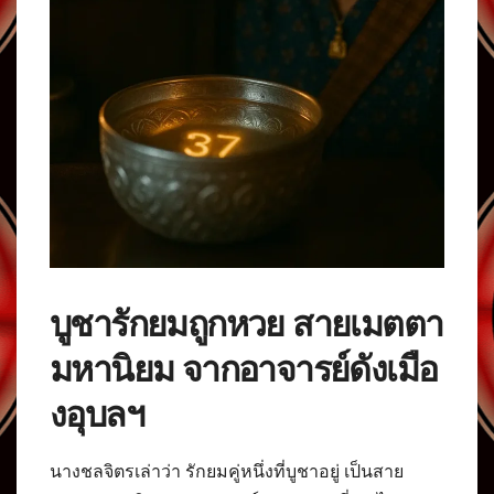
บูชารักยมถูกหวย สายเมตตา
มหานิยม จากอาจารย์ดังเมือ
งอุบลฯ
นางชลจิตรเล่าว่า รักยมคู่หนึ่งที่บูชาอยู่ เป็นสาย