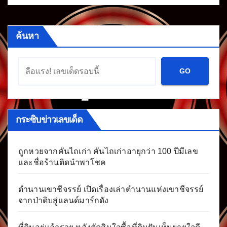
ค้นหา
GO
กระซิบข่าวเลขเด็ด
ถูกหวยจากคันไถเก่า คันไถเก่าอายุกว่า 100 ปีมีเลข
และชื่อร้านติดนำพาโชค
ตำนานเขาชีจรรย์ เปิดเรื่องเล่าตำนานแห่งเขาชีจรรย์
จากป่าดิบสู่แลนด์มาร์กดัง