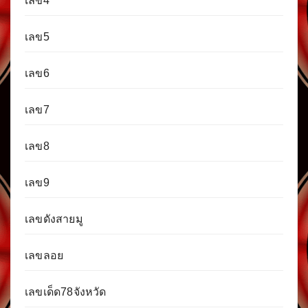
เลข4
เลข5
เลข6
เลข7
เลข8
เลข9
เลขดังสายมู
เลขลอย
เลขเด็ด78จังหวัด