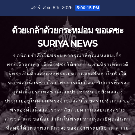
Skip
เสาร์. ส.ค. 8th, 2026
5:06:17 PM
to
content
ด้วยเกล้าด้วยกระหม่อม ขอเดชะ
SURIYA NEWS
ขอน้อมรำลึกในพระมหากรุณาธิคุณแห่งสมเด็จ
พระเจ้าลูกเธอ เจ้าฟ้าพัชรกิติยาภา นเรนทิราเทพยวดี
ผู้ทรงเป็นดั่งแสงแห่งพระเมตตาและศรัทธาในหัวใจ
ของพสกนิกรชาวไทย พระกรณียกิจนานัปการที่ทรง
อุทิศเพื่อประเทศชาติและประชาชน จะยังคงส่อง
ประกายอยู่ในความทรงจำของคนไทยตราบชั่วกาล ขอ
พระองค์เสด็จสู่สวรรคาลัยด้วยความสงบแห่งสรวง
สวรรค์ และขอน้อมสำนึกในพระมหากรุณาธิคุณอันหา
ที่สุดมิได้ เหล่าพสกนิกรจะขอจดจำพระปณิธาน ความ