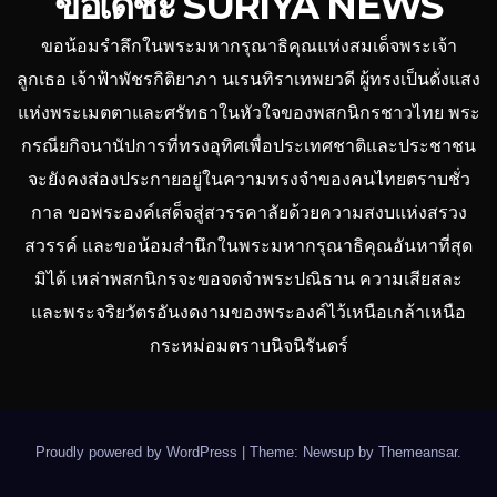
ขอเดชะ SURIYA NEWS
ขอน้อมรำลึกในพระมหากรุณาธิคุณแห่งสมเด็จพระเจ้า
ลูกเธอ เจ้าฟ้าพัชรกิติยาภา นเรนทิราเทพยวดี ผู้ทรงเป็นดั่งแสง
แห่งพระเมตตาและศรัทธาในหัวใจของพสกนิกรชาวไทย พระ
กรณียกิจนานัปการที่ทรงอุทิศเพื่อประเทศชาติและประชาชน
จะยังคงส่องประกายอยู่ในความทรงจำของคนไทยตราบชั่ว
กาล ขอพระองค์เสด็จสู่สวรรคาลัยด้วยความสงบแห่งสรวง
สวรรค์ และขอน้อมสำนึกในพระมหากรุณาธิคุณอันหาที่สุด
มิได้ เหล่าพสกนิกรจะขอจดจำพระปณิธาน ความเสียสละ
และพระจริยวัตรอันงดงามของพระองค์ไว้เหนือเกล้าเหนือ
กระหม่อมตราบนิจนิรันดร์
Proudly powered by WordPress
|
Theme: Newsup by
Themeansar
.