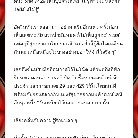
ดีนะ 5กศ 7429 เห็นปุ๊บจำได้เลย ไม่รู้ทำไมมันสะกิด
ใจยังไงไม่รู้”
อัศวินหัวเราะออกมา “อย่ามาเริ่มอีกนะ…ครั้งก่อน
เห็นเลขทะเบียนรถน้ำมันหมด ก็ไม่เห็นถูกอะไรเลย”
แต่มยุรีพูดต่อแบบไม่ยอมแพ้ “แต่ครั้งนี้รู้สึกไม่เหมือน
กันนะ เหมือนมีอะไรบางอย่างบอกให้จำไว้จริง ๆ”
เธอถึงขั้นหยิบมือถือมาจดไว้ในโน้ต แล้วพอถึงที่พัก
ริมทะเลตอนค่ำ ๆ เธอก็เปิดเว็บซื้อหวยออนไลน์เจ้า
ประจำ แล้วกรอกเลข 29 และ 429 ไว้ในโพยทันที
พร้อมกับจองสลากกินแบ่งรัฐบาลจากแม่ค้าออนไลน์
อีกชุดหนึ่ง “กันเหนียวไว้ก่อน” เธอบอกแบบนั้น
เสียงคลื่นกับความรู้สึกแปลก ๆ
คืนนั้น อัศวินเล่าว่า เขานอนฟังเสียงคลื่นอยู่ข้าง ๆ