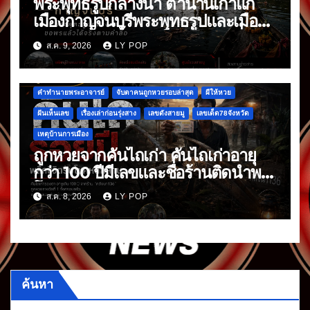
พระพุทธรูปกลางน้ำ ตำนานเก่าแก่
เมืองกาญจนบุรีพระพุทธรูปและเมืองที่
จมหายกลางน้ำ อันเป็นเรื่องเล่าที่สืบ
ส.ค. 9, 2026
LY POP
ต่อกันมา
คำทำนายพระอาจารย์
จับตาคนถูกหวยรอบล่าสุด
ผีให้หวย
ฝันเห็นเลข
เรื่องเล่าก่อนรุ่งสาง
เลขดังสายมู
เลขเด็ด78จังหวัด
เหตุบ้านการเมือง
ถูกหวยจากคันไถเก่า คันไถเก่าอายุ
กว่า 100 ปีมีเลขและชื่อร้านติดนำพา
โชค
ส.ค. 8, 2026
LY POP
ค้นหา