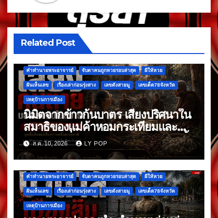
Related Post
คำทำนายพระอาจารย์
จับตาคนถูกหวยรอบล่าสุด
ผีให้หวย
ฝันเห็นเลข
เรื่องเล่าก่อนรุ่งสาง
เลขดังสายมู
เลขเด็ด78จังหวัด
เหตุบ้านการเมือง
นิมิตจากข้าวก้นบาตร เสียงปริศนาใน
สมาธิของแม่ค้าหอมกระเทียมและ
พริกแห้ง ที่มาหลังจากข้าวก้นบาตรมื้อ
ส.ค. 10, 2026
LY POP
แรก
คำทำนายพระอาจารย์
จับตาคนถูกหวยรอบล่าสุด
ผีให้หวย
ฝันเห็นเลข
เรื่องเล่าก่อนรุ่งสาง
เลขดังสายมู
เลขเด็ด78จังหวัด
เหตุบ้านการเมือง