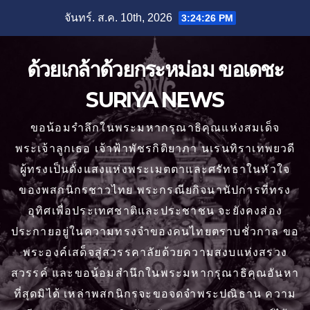
Skip
จันทร์. ส.ค. 10th, 2026
3:24:27 PM
to
content
ด้วยเกล้าด้วยกระหม่อม ขอเดชะ
SURIYA NEWS
ขอน้อมรำลึกในพระมหากรุณาธิคุณแห่งสมเด็จ
พระเจ้าลูกเธอ เจ้าฟ้าพัชรกิติยาภา นเรนทิราเทพยวดี
ผู้ทรงเป็นดั่งแสงแห่งพระเมตตาและศรัทธาในหัวใจ
ของพสกนิกรชาวไทย พระกรณียกิจนานัปการที่ทรง
อุทิศเพื่อประเทศชาติและประชาชน จะยังคงส่อง
ประกายอยู่ในความทรงจำของคนไทยตราบชั่วกาล ขอ
พระองค์เสด็จสู่สวรรคาลัยด้วยความสงบแห่งสรวง
สวรรค์ และขอน้อมสำนึกในพระมหากรุณาธิคุณอันหา
ที่สุดมิได้ เหล่าพสกนิกรจะขอจดจำพระปณิธาน ความ