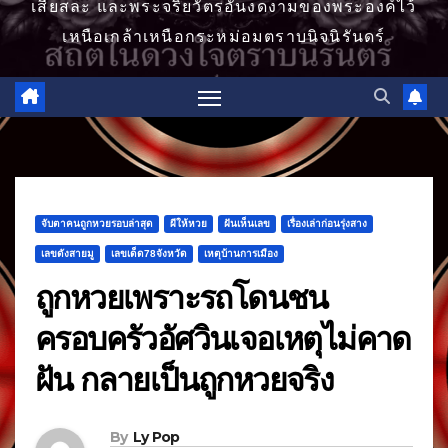
เสียสละ และพระจริยวัตรอันงดงามของพระองค์ไว้
เหนือเกล้าเหนือกระหม่อมตราบนิจนิรันดร์
จับตาคนถูกหวยรอบล่าสุด
ผีให้หวย
ฝันเห็นเลข
เรื่องเล่าก่อนรุ่งสาง
เลขดังสายมู
เลขเด็ด78จังหวัด
เหตุบ้านการเมือง
ถูกหวยเพราะรถโดนชน
ครอบครัวอัศวินเจอเหตุไม่คาด
ฝัน กลายเป็นถูกหวยจริง
By
Ly Pop