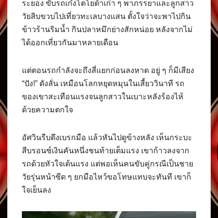
ระยอง ขับรถเก๋งโตโยต้าเก่า ๆ พาภรรยาและลูกสาว
วัยสิบขวบไปเที่ยวทะเลบางแสน ตั้งใจว่าจะพาไปกิน
ข้าวร้านริมน้ำ กินปลาหมึกย่างสักหน่อย หลังจากไม่
ได้ออกเที่ยวกันมาหลายเดือน
แต่ตอนรถกำลังจะถึงสี่แยกก่อนลงหาด อยู่ ๆ ก็มีเสียง
“ปัง!” ดังลั่น เหมือนโลกหยุดหมุนในเสี้ยววินาที รถ
ของเขาสะเทือนแรงจนลูกสาวในเบาะหลังร้องไห้
ด้วยความตกใจ
อัศวินรีบดึงเบรกมือ แล้วหันไปดูข้างหลัง เห็นกระบะ
สีบรอนซ์เงินคันหนึ่งชนท้ายเต็มแรง เขาก้าวลงจาก
รถด้วยหัวใจเต้นแรง แต่พอเห็นคนขับคู่กรณีเป็นชาย
วัยรุ่นหน้าซีด ๆ ยกมือไหว้ขอโทษแทบจะทันที เขาก็
ใจเย็นลง