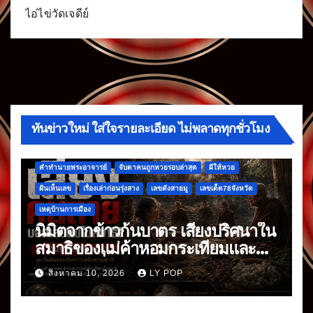
ไอ่ไข่วัดเจดีย์
ทันข่าวใหม่ ใส่ใจรายละเอียด ไม่พลาดทุกชั่วโมง
คำทำนายพระอาจารย์
จับตาคนถูกหวยรอบล่าสุด
ผีให้หวย
ฝันเห็นเลข
เรื่องเล่าก่อนรุ่งสาง
เลขดังสายมู
เลขเด็ด78จังหวัด
เหตุบ้านการเมือง
นิมิตจากข้าวก้นบาตร เสียงปริศนาใน
สมาธิของแม่ค้าหอมกระเทียมและ
พริกแห้ง ที่มาหลังจากข้าวก้นบาตร
สิงหาคม 10, 2026
LY POP
มื้อแรก