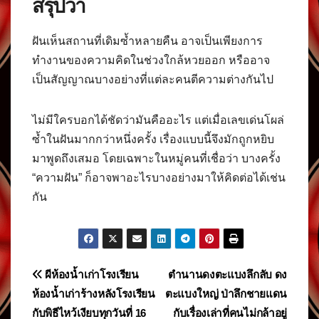
สรุปว่า
ฝันเห็นสถานที่เดิมซ้ำหลายคืน อาจเป็นเพียงการ
ทำงานของความคิดในช่วงใกล้หวยออก หรืออาจ
เป็นสัญญาณบางอย่างที่แต่ละคนตีความต่างกันไป
ไม่มีใครบอกได้ชัดว่ามันคืออะไร แต่เมื่อเลขเด่นโผล่
ซ้ำในฝันมากกว่าหนึ่งครั้ง เรื่องแบบนี้จึงมักถูกหยิบ
มาพูดถึงเสมอ โดยเฉพาะในหมู่คนที่เชื่อว่า บางครั้ง
“ความฝัน” ก็อาจพาอะไรบางอย่างมาให้คิดต่อได้เช่น
กัน
แนะแนว
ผีห้องน้ำเก่าโรงเรียน
ตำนานดงตะแบงลึกลับ ดง
ห้องน้ำเก่าร้างหลังโรงเรียน
ตะแบงใหญ่ ป่าลึกชายแดน
เรื่อง
กับพิธีไหว้เงียบทุกวันที่ 16
กับเรื่องเล่าที่คนไม่กล้าอยู่