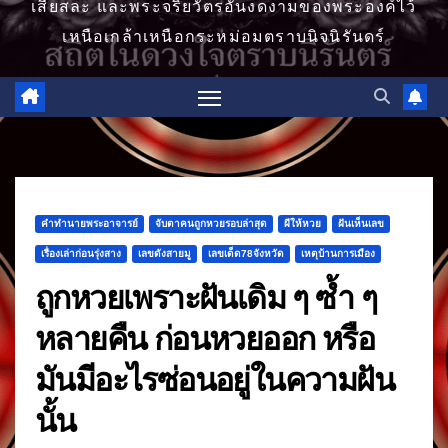
เสียสละ และพระจริยวัตรอันงดงามของพระองค์ไว้
เหนือเกล้าเหนือกระหม่อมตราบนิจนิรันดร์
คำทำนายพระอาจารย์
จับตาคนถูกหวยรอบล่าสุด
ผีให้หวย
ฝันเห็นเลข
เรื่องเล่าก่อนรุ่งสาง
เลขดังสายมู
เลขเด็ด78จังหวัด
เหตุบ้านการเมือง
ถูกหวยเพราะฝันเดิม ๆ ซ้ำ ๆ
หลายคืน ก่อนหวยออก หรือ
มันมีอะไรซ่อนอยู่ในความฝัน
นั้น