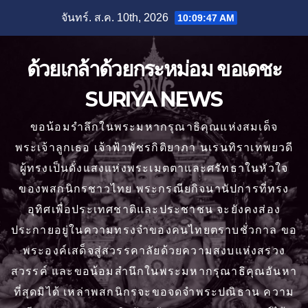
Skip
จันทร์. ส.ค. 10th, 2026
10:09:49 AM
to
content
ด้วยเกล้าด้วยกระหม่อม ขอเดชะ
SURIYA NEWS
ขอน้อมรำลึกในพระมหากรุณาธิคุณแห่งสมเด็จ
พระเจ้าลูกเธอ เจ้าฟ้าพัชรกิติยาภา นเรนทิราเทพยวดี
ผู้ทรงเป็นดั่งแสงแห่งพระเมตตาและศรัทธาในหัวใจ
ของพสกนิกรชาวไทย พระกรณียกิจนานัปการที่ทรง
อุทิศเพื่อประเทศชาติและประชาชน จะยังคงส่อง
ประกายอยู่ในความทรงจำของคนไทยตราบชั่วกาล ขอ
พระองค์เสด็จสู่สวรรคาลัยด้วยความสงบแห่งสรวง
สวรรค์ และขอน้อมสำนึกในพระมหากรุณาธิคุณอันหา
ที่สุดมิได้ เหล่าพสกนิกรจะขอจดจำพระปณิธาน ความ