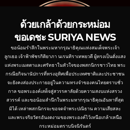
ด้วยเกล้าด้วยกระหม่อม
ขอเดชะ SURIYA NEWS
ขอน้อมรำลึกในพระมหากรุณาธิคุณแห่งสมเด็จพระเจ้า
ลูกเธอ เจ้าฟ้าพัชรกิติยาภา นเรนทิราเทพยวดี ผู้ทรงเป็นดั่งแสง
แห่งพระเมตตาและศรัทธาในหัวใจของพสกนิกรชาวไทย พระ
กรณียกิจนานัปการที่ทรงอุทิศเพื่อประเทศชาติและประชาชน
จะยังคงส่องประกายอยู่ในความทรงจำของคนไทยตราบชั่ว
กาล ขอพระองค์เสด็จสู่สวรรคาลัยด้วยความสงบแห่งสรวง
สวรรค์ และขอน้อมสำนึกในพระมหากรุณาธิคุณอันหาที่สุด
มิได้ เหล่าพสกนิกรจะขอจดจำพระปณิธาน ความเสียสละ
และพระจริยวัตรอันงดงามของพระองค์ไว้เหนือเกล้าเหนือ
กระหม่อมตราบนิจนิรันดร์