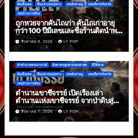
ฝันเห็นเลข
เรื่องเล่าก่อนรุ่งสาง
เลขดังสายมู
เลขเด็ด78จังหวัด
เหตุบ้านการเมือง
ถูกหวยจากคันไถเก่า คันไถเก่าอายุ
กว่า 100 ปีมีเลขและชื่อร้านติดนำพา
โชค
สิงหาคม 8, 2026
LY POP
คำทำนายพระอาจารย์
จับตาคนถูกหวยรอบล่าสุด
ผีให้หวย
ฝันเห็นเลข
เรื่องเล่าก่อนรุ่งสาง
เลขดังสายมู
เลขเด็ด78จังหวัด
เหตุบ้านการเมือง
ตำนานเขาชีจรรย์ เปิดเรื่องเล่า
ตำนานแห่งเขาชีจรรย์ จากป่าดิบสู่
แลนด์มาร์กดัง
สิงหาคม 7, 2026
LY POP