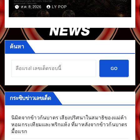
โชค
ส.ค. 8, 2026
LY POP
ค้นหา
GO
กระซิบข่าวเลขเด็ด
นิมิตจากข้าวก้นบาตร เสียงปริศนาในสมาธิของแม่ค้า
หอมกระเทียมและพริกแห้ง ที่มาหลังจากข้าวก้นบาตร
มื้อแรก