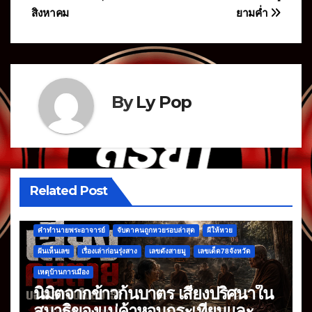
สิงหาคม
ยามค่ำ
By
Ly Pop
Related Post
คำทำนายพระอาจารย์
จับตาคนถูกหวยรอบล่าสุด
ผีให้หวย
ฝันเห็นเลข
เรื่องเล่าก่อนรุ่งสาง
เลขดังสายมู
เลขเด็ด78จังหวัด
เหตุบ้านการเมือง
นิมิตจากข้าวก้นบาตร เสียงปริศนาใน
สมาธิของแม่ค้าหอมกระเทียมและ