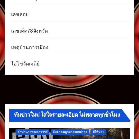
เลขลอย
เลขเด็ด78จังหวัด
เหตุบ้านการเมือง
ไอ่ไข่วัดเจดีย์
ทันข่าวใหม่ ใส่ใจรายละเอียด ไม่พลาดทุกชั่วโมง
คำทำนายพระอาจารย์
จับตาคนถูกหวยรอบล่าสุด
ผีให้หวย