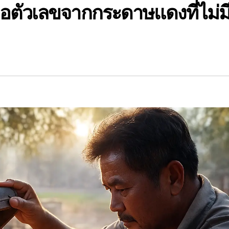
จอตัวเลขจากกระดาษแดงที่ไม่ม