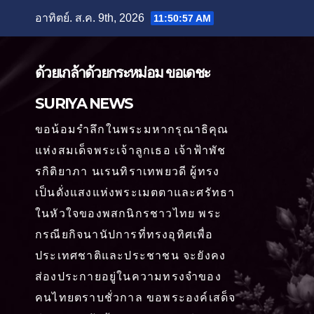
Skip
อาทิตย์. ส.ค. 9th, 2026
11:50:59 AM
to
content
ด้วยเกล้าด้วยกระหม่อม ขอเดชะ
SURIYA NEWS
ขอน้อมรำลึกในพระมหากรุณาธิคุณ
แห่งสมเด็จพระเจ้าลูกเธอ เจ้าฟ้าพัช
รกิติยาภา นเรนทิราเทพยวดี ผู้ทรง
เป็นดั่งแสงแห่งพระเมตตาและศรัทธา
ในหัวใจของพสกนิกรชาวไทย พระ
กรณียกิจนานัปการที่ทรงอุทิศเพื่อ
ประเทศชาติและประชาชน จะยังคง
ส่องประกายอยู่ในความทรงจำของ
คนไทยตราบชั่วกาล ขอพระองค์เสด็จ