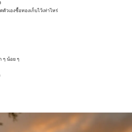
ง
ตตัวเองซื้อทองเก็บไว้เท่าไหร่
ก ๆ น้อย ๆ
า