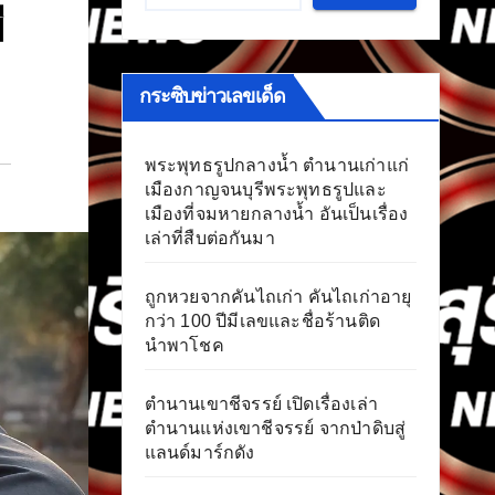
ี
กระซิบข่าวเลขเด็ด
พระพุทธรูปกลางน้ำ ตำนานเก่าแก่
เมืองกาญจนบุรีพระพุทธรูปและ
เมืองที่จมหายกลางน้ำ อันเป็นเรื่อง
เล่าที่สืบต่อกันมา
ถูกหวยจากคันไถเก่า คันไถเก่าอายุ
กว่า 100 ปีมีเลขและชื่อร้านติด
นำพาโชค
ตำนานเขาชีจรรย์ เปิดเรื่องเล่า
ตำนานแห่งเขาชีจรรย์ จากป่าดิบสู่
แลนด์มาร์กดัง