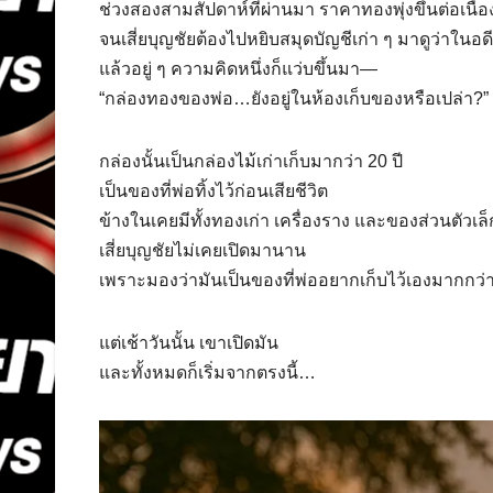
ช่วงสองสามสัปดาห์ที่ผ่านมา ราคาทองพุ่งขึ้นต่อเนื่อ
จนเสี่ยบุญชัยต้องไปหยิบสมุดบัญชีเก่า ๆ มาดูว่าในอดี
แล้วอยู่ ๆ ความคิดหนึ่งก็แว่บขึ้นมา—
“กล่องทองของพ่อ…ยังอยู่ในห้องเก็บของหรือเปล่า?”
กล่องนั้นเป็นกล่องไม้เก่าเก็บมากว่า 20 ปี
เป็นของที่พ่อทิ้งไว้ก่อนเสียชีวิต
ข้างในเคยมีทั้งทองเก่า เครื่องราง และของส่วนตัวเล็
เสี่ยบุญชัยไม่เคยเปิดมานาน
เพราะมองว่ามันเป็นของที่พ่ออยากเก็บไว้เองมากกว่
แต่เช้าวันนั้น เขาเปิดมัน
และทั้งหมดก็เริ่มจากตรงนี้…