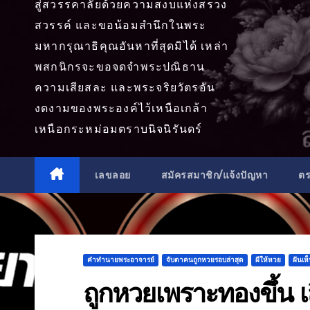
สู่สวรรคาลัยด้วยความสงบแห่งสรวง
สวรรค์ และขอน้อมสำนึกในพระ
มหากรุณาธิคุณอันหาที่สุดมิได้ เหล่า
พสกนิกรจะขอจดจำพระปณิธาน
ความเสียสละ และพระจริยวัตรอัน
งดงามของพระองค์ไว้เหนือเกล้า
เหนือกระหม่อมตราบนิจนิรันดร์
เลขลอย
สมัครสมาชิก/แจ้งปัญหา
ต
คำทำนายพระอาจารย์
จับตาคนถูกหวยรอบล่าสุด
ผีให้หวย
ฝันเห
ถูกหวยเพราะทองขึ้น เ