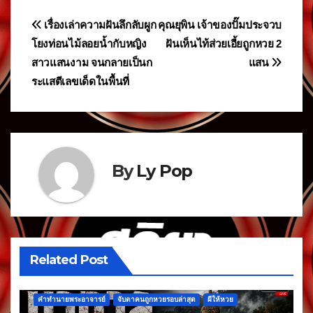
แนะแนว
เรื่องเล่าความฝันลึกลับผูก
คุณยุพิน เจ้าของปั๊มประจวบ
โยงท่อนไม้ลอยน้ำกับหญิง
ฝันเห็นไท้ส่วยเอี้ยถูกหวย 2
เรื่อง
สาวแสนงาม จนกลายเป็นก
แสน
ระแสตีเลขเด็ดในพื้นที่
By
Ly Pop
Related Post
คำทำนายพระอาจารย์
จับตาคนถูกหวยรอบล่าสุด
ผีให้หวย