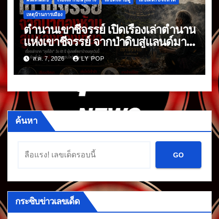
เหตุบ้านการเมือง
ตำนานเขาชีจรรย์ เปิดเรื่องเล่าตำนาน
แห่งเขาชีจรรย์ จากป่าดิบสู่แลนด์มาร์
กดัง
ส.ค. 7, 2026
LY POP
ค้นหา
GO
กระซิบข่าวเลขเด็ด