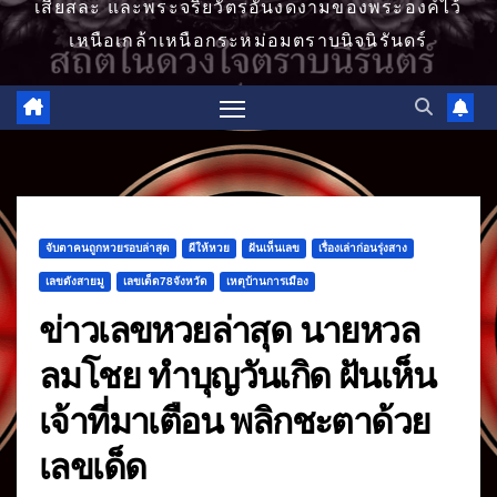
เสียสละ และพระจริยวัตรอันงดงามของพระองค์ไว้
เหนือเกล้าเหนือกระหม่อมตราบนิจนิรันดร์
จับตาคนถูกหวยรอบล่าสุด
ผีให้หวย
ฝันเห็นเลข
เรื่องเล่าก่อนรุ่งสาง
เลขดังสายมู
เลขเด็ด78จังหวัด
เหตุบ้านการเมือง
ข่าวเลขหวยล่าสุด นายหวล
ลมโชย ทำบุญวันเกิด ฝันเห็น
เจ้าที่มาเตือน พลิกชะตาด้วย
เลขเด็ด