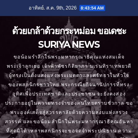
Skip
อาทิตย์. ส.ค. 9th, 2026
8:43:55 AM
to
content
ด้วยเกล้าด้วยกระหม่อม ขอเดชะ
SURIYA NEWS
ขอน้อมรำลึกในพระมหากรุณาธิคุณแห่งสมเด็จ
พระเจ้าลูกเธอ เจ้าฟ้าพัชรกิติยาภา นเรนทิราเทพยวดี
ผู้ทรงเป็นดั่งแสงแห่งพระเมตตาและศรัทธาในหัวใจ
ของพสกนิกรชาวไทย พระกรณียกิจนานัปการที่ทรง
อุทิศเพื่อประเทศชาติและประชาชน จะยังคงส่อง
ประกายอยู่ในความทรงจำของคนไทยตราบชั่วกาล ขอ
พระองค์เสด็จสู่สวรรคาลัยด้วยความสงบแห่งสรวง
สวรรค์ และขอน้อมสำนึกในพระมหากรุณาธิคุณอันหา
ที่สุดมิได้ เหล่าพสกนิกรจะขอจดจำพระปณิธาน ความ