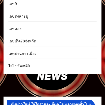
เลข9
เลขดังสายมู
เลขลอย
เลขเด็ด78จังหวัด
เหตุบ้านการเมือง
ไอ่ไข่วัดเจดีย์
ทันข่าวใหม่ ใส่ใจรายละเอียด ไม่พลาดทุกชั่วโมง