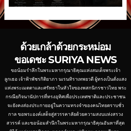
ด้วยเกล้าด้วยกระหม่อม
ขอเดชะ SURIYA NEWS
ขอน้อมรำลึกในพระมหากรุณาธิคุณแห่งสมเด็จพระเจ้า
ลูกเธอ เจ้าฟ้าพัชรกิติยาภา นเรนทิราเทพยวดี ผู้ทรงเป็นดั่งแสง
แห่งพระเมตตาและศรัทธาในหัวใจของพสกนิกรชาวไทย พระ
กรณียกิจนานัปการที่ทรงอุทิศเพื่อประเทศชาติและประชาชน
จะยังคงส่องประกายอยู่ในความทรงจำของคนไทยตราบชั่ว
กาล ขอพระองค์เสด็จสู่สวรรคาลัยด้วยความสงบแห่งสรวง
สวรรค์ และขอน้อมสำนึกในพระมหากรุณาธิคุณอันหาที่สุด