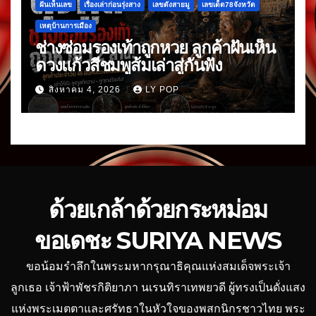
ฝันเห็นเลข
เรื่องเล่าก่อนรุ่งสาง
เลขดังสายมู
เลขเด็ด78จังหวัด
เหตุบ้านการเมือง
ช่างซ่อมรองเท้าถูกหวย ลูกค้าฝันเห็น
ดวงแก้วสีชมพูส้มเล่าสู่กันฟัง
สิงหาคม 4, 2026
LY POP
ด้วยเกล้าด้วยกระหม่อม
ขอเดชะ SURIYA NEWS
ขอน้อมรำลึกในพระมหากรุณาธิคุณแห่งสมเด็จพระเจ้า
ลูกเธอ เจ้าฟ้าพัชรกิติยาภา นเรนทิราเทพยวดี ผู้ทรงเป็นดั่งแสง
แห่งพระเมตตาและศรัทธาในหัวใจของพสกนิกรชาวไทย พระ