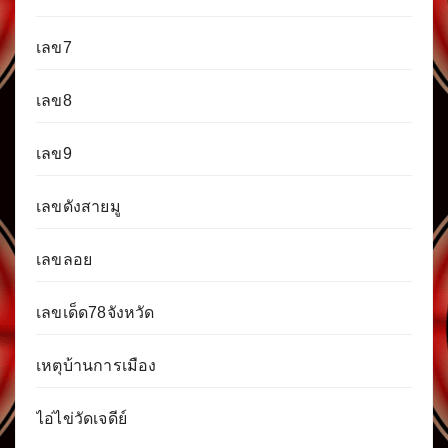
เลข7
เลข8
เลข9
เลขดังสายมู
เลขลอย
เลขเด็ด78จังหวัด
เหตุบ้านการเมือง
ไอ่ไข่วัดเจดีย์