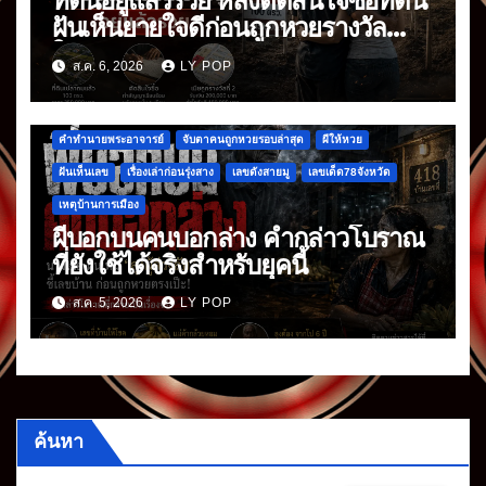
ที่ดินอยู่แล้วรวย หลังตัดสินใจซื้อที่ดิน
ฝันเห็นยายใจดีก่อนถูกหวยรางวัล
ใหญ่
ส.ค. 6, 2026
LY POP
คำทำนายพระอาจารย์
จับตาคนถูกหวยรอบล่าสุด
ผีให้หวย
ฝันเห็นเลข
เรื่องเล่าก่อนรุ่งสาง
เลขดังสายมู
เลขเด็ด78จังหวัด
เหตุบ้านการเมือง
ผีบอกบนคนบอกล่าง คำกล่าวโบราณ
ที่ยังใช้ได้จริงสำหรับยุคนี้
ส.ค. 5, 2026
LY POP
ค้นหา