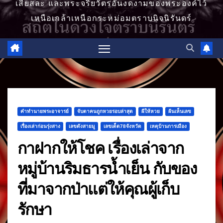
เสียสละ และพระจริยวัตรอันงดงามของพระองค์ไว้
เหนือเกล้าเหนือกระหม่อมตราบนิจนิรันดร์
คำทำนายพระอาจารย์
จับตาคนถูกหวยรอบล่าสุด
ผีให้หวย
ฝันเห็นเลข
เรื่องเล่าก่อนรุ่งสาง
เลขดังสายมู
เลขเด็ด78จังหวัด
เหตุบ้านการเมือง
กาฝากให้โชค เรื่องเล่าจาก
หมู่บ้านริมธารน้ำเย็น กับของ
ที่มาจากป่าแต่ให้คุณผู้เก็บ
รักษา