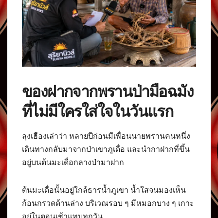
ของฝากจากพรานป่ามือฉมัง
ที่ไม่มีใครใส่ใจในวันแรก
ลุงเฮืองเล่าว่า หลายปีก่อนมีเพื่อนนายพรานคนหนึ่ง
เดินทางกลับมาจากป่าเขาภูเดื่อ และนำกาฝากที่ขึ้น
อยู่บนต้นมะเดื่อกลางป่ามาฝาก
ต้นมะเดื่อนั้นอยู่ใกล้ธารน้ำภูเขา น้ำใสจนมองเห็น
ก้อนกรวดด้านล่าง บริเวณรอบ ๆ มีหมอกบาง ๆ เกาะ
อยู่ในตอนเช้าแทบทุกวัน