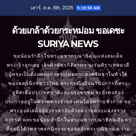
Skip
เสาร์. ส.ค. 8th, 2026
5:19:52 AM
to
content
ด้วยเกล้าด้วยกระหม่อม ขอเดชะ
SURIYA NEWS
ขอน้อมรำลึกในพระมหากรุณาธิคุณแห่งสมเด็จ
พระเจ้าลูกเธอ เจ้าฟ้าพัชรกิติยาภา นเรนทิราเทพยวดี
ผู้ทรงเป็นดั่งแสงแห่งพระเมตตาและศรัทธาในหัวใจ
ของพสกนิกรชาวไทย พระกรณียกิจนานัปการที่ทรง
อุทิศเพื่อประเทศชาติและประชาชน จะยังคงส่อง
ประกายอยู่ในความทรงจำของคนไทยตราบชั่วกาล ขอ
พระองค์เสด็จสู่สวรรคาลัยด้วยความสงบแห่งสรวง
สวรรค์ และขอน้อมสำนึกในพระมหากรุณาธิคุณอันหา
ที่สุดมิได้ เหล่าพสกนิกรจะขอจดจำพระปณิธาน ความ