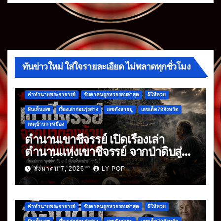
ทันข่าวใหม่ ใส่ใจรายละเอียด ไม่พลาดทุกชั่วโมง
คำทำนายพระอาจารย์
จับตาคนถูกหวยรอบล่าสุด
ผีให้หวย
ฝันเห็นเลข
เรื่องเล่าก่อนรุ่งสาง
เลขดังสายมู
เลขเด็ด78จังหวัด
เหตุบ้านการเมือง
ตำนานเขาชีจรรย์ เปิดเรื่องเล่า
ตำนานแห่งเขาชีจรรย์ จากป่าดิบสู่
แลนด์มาร์กดัง
สิงหาคม 7, 2026
LY POP
คำทำนายพระอาจารย์
จับตาคนถูกหวยรอบล่าสุด
ผีให้หวย